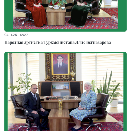
04.11.25 - 12:27
Народная артистка Туркменистана Ляле Бегназарова