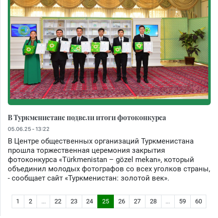
В Туркменистане подвели итоги фотоконкурса
05.06.25 - 13:22
В Центре общественных организаций Туркменистана
прошла торжественная церемония закрытия
фотоконкурса «Тürkmenistan – gözel mekan», который
объединил молодых фотографов со всех уголков страны,
- сообщает сайт «Туркменистан: золотой век».
1
2
...
22
23
24
25
26
27
28
...
59
60