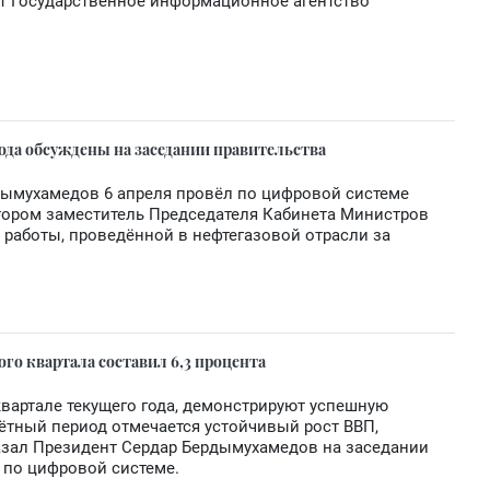
ает Государственное информационное агентство
года обсуждены на заседании правительства
дымухамедов 6 апреля провёл по цифровой системе
тором заместитель Председателя Кабинета Министров
 работы, проведённой в нефтегазовой отрасли за
го квартала составил 6,3 процента
квартале текущего года, демонстрируют успешную
ётный период отмечается устойчивый рост ВВП,
казал Президент Сердар Бердымухамедов на заседании
я по цифровой системе.