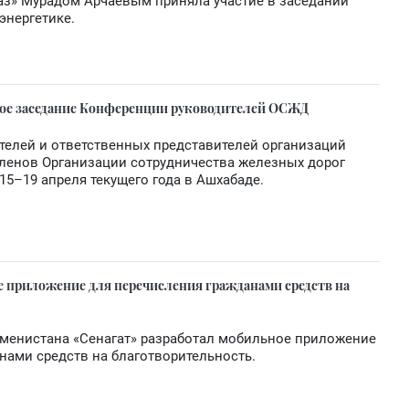
аз» Мурадом Арчаевым приняла участие в заседании
энергетике.
дное заседание Конференции руководителей ОСЖД
телей и ответственных представителей организаций
членов Организации сотрудничества железных дорог
5–19 апреля текущего года в Ашхабаде.
е приложение для перечисления гражданами средств на
менистана «Сенагат» разработал мобильное приложение
анами средств на благотворительность.