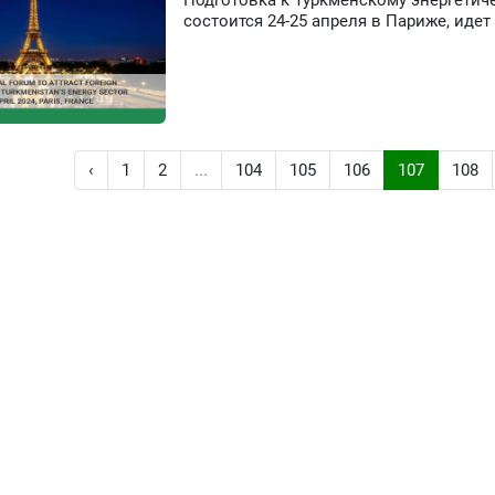
Подготовка к Туркменскому энергетич
состоится 24-25 апреля в Париже, иде
‹
1
2
...
104
105
106
107
108