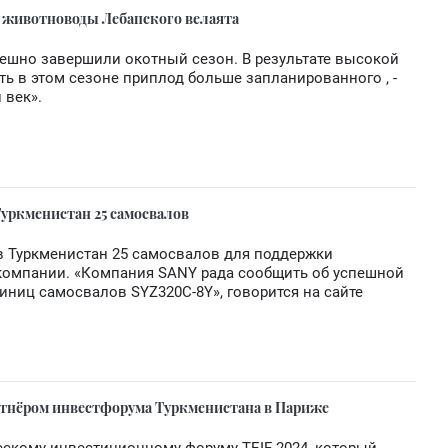
животноводы Лебапского велаята
ешно завершили окотный сезон. В результате высокой
ть в этом сезоне приплод больше запланированного , -
 век».
уркменистан 25 самосвалов
в Туркменистан 25 самосвалов для поддержки
 компании. «Компания SANY рада сообщить об успешной
диниц самосвалов SYZ320C-8Y», говорится на сайте
тнёром инвестфорума Tуркменистана в Париже