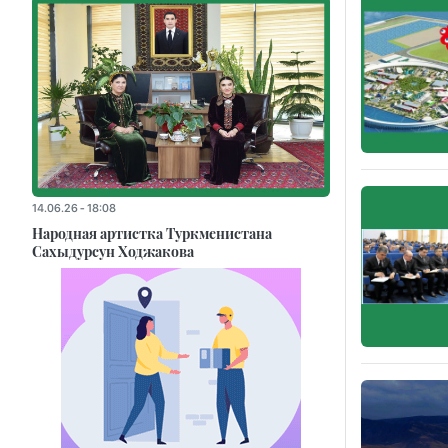
14.06.26 - 18:08
Народная артистка Туркменистана
Сахыдурсун Ходжакова