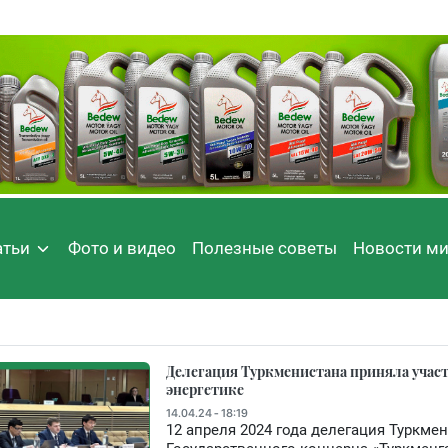
атьи
Фото и видео
Полезные советы
Новости м
Делегация Туркменистана приняла участ
энергетике
14.04.24 - 18:19
12 апреля 2024 года делегация Туркме