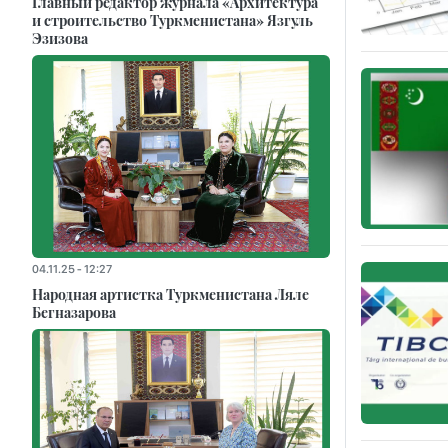
Главный редактор журнала «Архитектура
и строительство Туркменистана» Язгуль
Эзизова
04.11.25 - 12:27
Народная артистка Туркменистана Ляле
Бегназарова