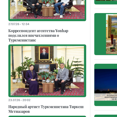
27.07.26 - 12:34
Корреспондент агентства Yonhap
поделился впечатлениями о
Туркменистане
23.07.26 - 20:02
Народный артист Туркменистана Тиркеш
Мeтназаров