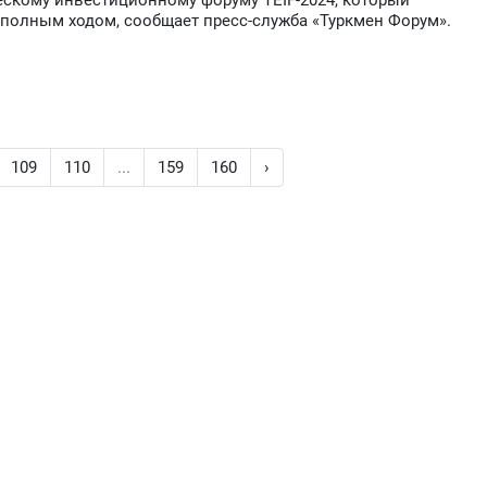
ескому инвестиционному форуму TEIF-2024, который
т полным ходом, сообщает пресс-служба «Туркмен Форум».
109
110
...
159
160
›