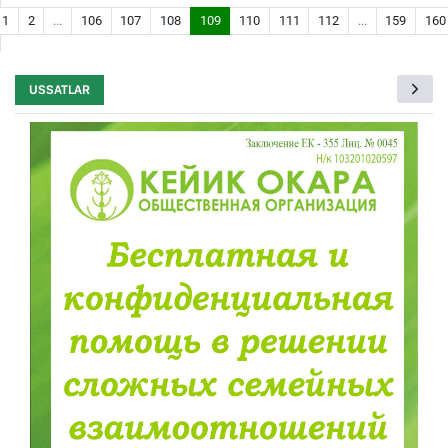
1
2
...
106
107
108
109
110
111
112
...
159
160
USSATLAR