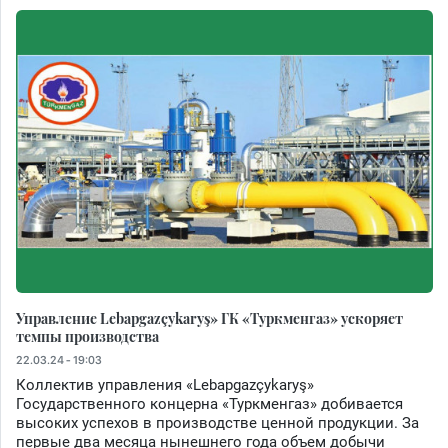
Управление Lebapgazçykaryş» ГК «Туркменгаз» ускоряет
темпы производства
22.03.24 - 19:03
Коллектив управления «Lebapgazçykaryş»
Государственного концерна «Туркменгаз» добивается
высоких успехов в производстве ценной продукции. За
первые два месяца нынешнего года объем добычи