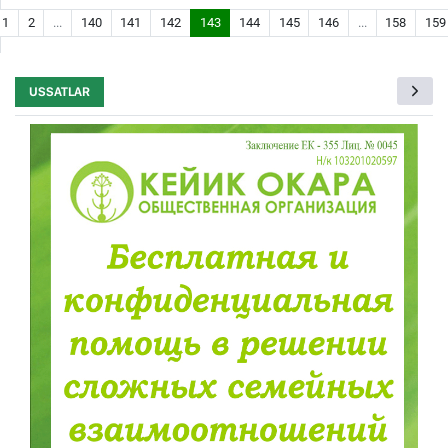
1
2
...
140
141
142
143
144
145
146
...
158
159
USSATLAR