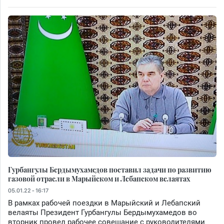
Гурбангулы Бердымухамедов поставил задачи по развитию
газовой отрасли в Марыйском и Лебапском велаятах
05.01.22 - 16:17
В рамках рабочей поездки в Марыйский и Лебапский
велаяты Президент Гурбангулы Бердымухамедов во
вторник провел рабочее совещание с руководителями