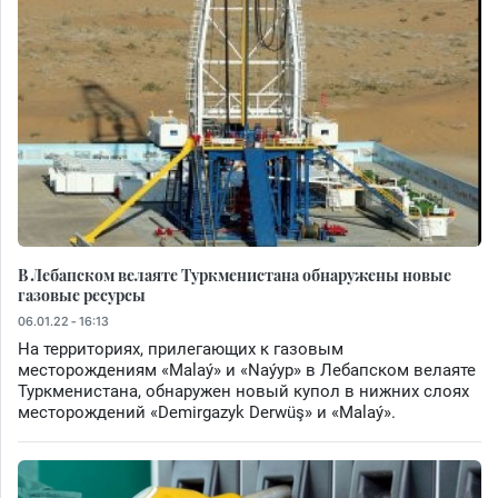
В Лебапском велаяте Туркменистана обнаружены новые
газовые ресурсы
06.01.22 - 16:13
На территориях, прилегающих к газовым
месторождениям «Malaý» и «Naýyp» в Лебапском велаяте
Туркменистана, обнаружен новый купол в нижних слоях
месторождений «Demirgazyk Derwüş» и «Malaý».