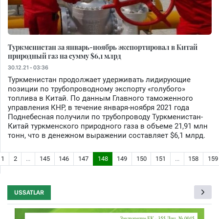
Туркменистан за январь-ноябрь экспортировал в Китай
природный газ на сумму $6,1 млрд
30.12.21 - 03:36
Туркменистан продолжает удерживать лидирующие
позиции по трубопроводному экспорту «голубого»
топлива в Китай. По данным Главного таможенного
управления КНР, в течение января-ноября 2021 года
Поднебесная получили по трубопроводу Туркменистан-
Китай туркменского природного газа в объеме 21,91 млн
тонн, что в денежном выражении составляет $6,1 млрд.
1
2
...
145
146
147
148
149
150
151
...
158
159
USSATLAR