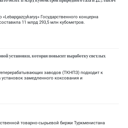
ыто более 11 млрд кубометров природного газа и 42,5 тысяч
ю «Lebapgazçykaryş» Государственного концерна
составила 11 млрд 293,5 млн кубометров.
овой установки, которая повысит выработку светлых
еперерабатывающих заводов (ТКНПЗ) подходит к
 установок замедленного коксования и
рственной товарно-сырьевой биржи Туркменистана