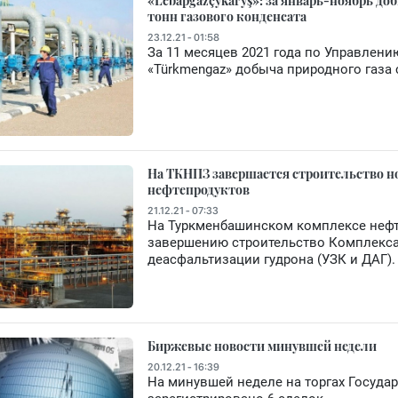
«Lebapgazçykaryş»: за январь-ноябрь доб
тонн газового конденсата
23.12.21 - 01:58
За 11 месяцев 2021 года по Управлени
«Türkmengaz» добыча природного газа 
На ТКНПЗ завершается строительство н
нефтепродуктов
21.12.21 - 07:33
На Туркменбашинском комплексе нефт
завершению строительство Комплекса
деасфальтизации гудрона (УЗК и ДАГ).
Биржевые новости минувшей недели
20.12.21 - 16:39
На минувшей неделе на торгах Госуда