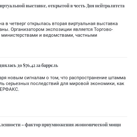
иртуальной выставке, открытой в честь Дня нейтралитета
на в четверг открылась вторая виртуальная выставка
ны. Организатором экспозиции является Торгово-
с министерствами и ведомствами, частными
нялась до $76,42 за баррель
даря новым сигналам о том, что распространение штамма
оль серьезных последствий для мировой экономики, как
ТЕРФАКС.
ленности – фактор приумножения экономической мощи