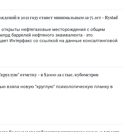
ений в 2021 году станет минимальным за 75 лет - Rystad
ли открыты нефтегазовые месторождения с общим
млрд баррелей нефтяного эквивалента - это
щает Интерфакс со ссылкой на данные консалтинговой
круглую" отметку - в $2000 за 1 тыс. кубометров
тью взяла новую "круглую" психологическую планку в