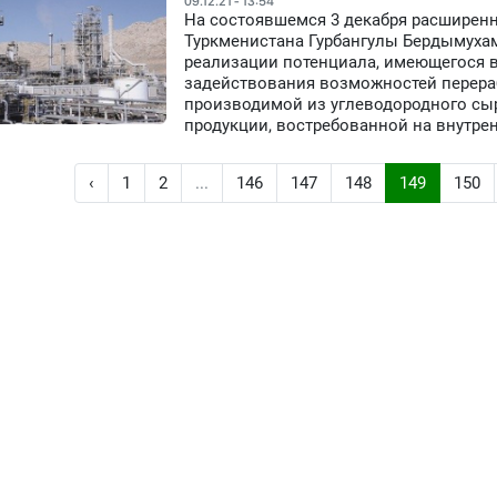
09.12.21 - 13:54
На состоявшемся 3 декабря расширен
Туркменистана Гурбангулы Бердымуха
реализации потенциала, имеющегося 
задействования возможностей перера
производимой из углеводородного сы
продукции, востребованной на внутре
‹
1
2
...
146
147
148
149
150