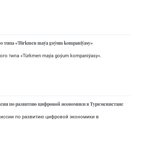
о типа «Türkmen maýa goýum kompaniýasy»
го типа «Türkmen maýa goýum kompaniýasy».
ссии по развитию цифровой экономики в Туркменистане
иссии по развитию цифровой экономики в