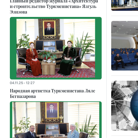
Главный редактор журнала «Архитектура
и строительство Туркменистана» Язгуль
Эзизова
04.11.25 - 12:27
Народная артистка Туркменистана Ляле
Бегназарова