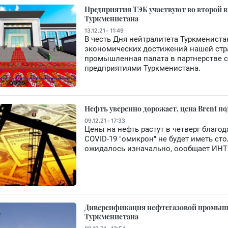
Предприятия ТЭК участвуют во второй в
Туркменистана
13.12.21 - 11:49
В честь Дня нейтралитета Туркмениста
экономических достижений нашей стра
промышленная палата в партнерстве 
предприятиями Туркменистана.
Нефть уверенно дорожает, цена Brent под
09.12.21 - 17:33
Цены на нефть растут в четверг благо
COVID-19 "омикрон" не будет иметь ст
ожидалось изначально, оообщает ИН
Диверсификация нефтегазовой промыш
Туркменистана