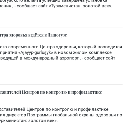
шогузского велаята успешно завершена установка
ния , - сообщает сайт «Туркменистан: золотой век».
тра здоровья ведётся в Дашогузе
вого современного Центра здоровья, который возводится
риятия «Ajaýyp-gurluşyk» в новом жилом комплексе
 ведущей в международный аэропорт , - сообщает сайт
ставителей Центров по контролю и профилактике
дставителей Центров по контролю и профилактике
ил директор Программы глобальной охраны здоровья по
уркменистан: золотой век».