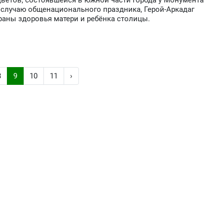
ветов, состоявшейся в южной части города у Монумента
 случаю общенационального праздника, Герой-Аркадаг
раны здоровья матери и ребёнка столицы.
8
9
10
11
›