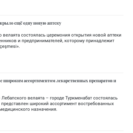
ткрыло ещё одну новую аптеку
го велаята состоялась церемония открытия новой аптеки
нников и предпринимателей, которому принадлежит
çeşmesi».
а с широким ассортиментом лекарственных препаратов и
 Лебапского велаята – городе Туркменабат состоялась
е представлен широкий ассортимент востребованных
 медицинского назначения.