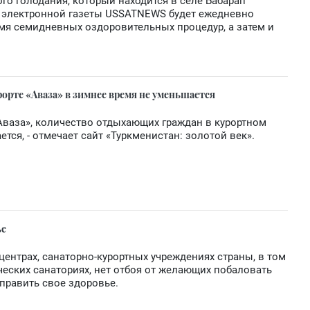
го голодания, который находится в селе Бабарап
т электронной газеты USSATNEWS будет ежедневно
мя семидневных оздоровительных процедур, а затем и
рте «Аваза» в зимнее время не уменьшается
Аваза», количество отдыхающих граждан в курортном
тся, - отмечает сайт «Туркменистан: золотой век».
ье
центрах, санаторно-курортных учреждениях страны, в том
ских санаториях, нет отбоя от желающих побаловать
править свое здоровье.