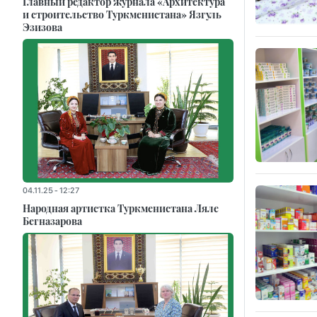
Главный редактор журнала «Архитектура
и строительство Туркменистана» Язгуль
Эзизова
04.11.25 - 12:27
Народная артистка Туркменистана Ляле
Бегназарова