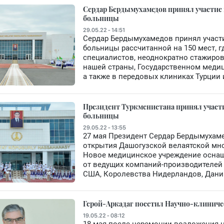
Сердар Бердымухамедов принял участие
больницы
29.05.22 - 14:51
Сердар Бердымухамедов принял участ
больницы рассчитанной на 150 мест, 
специалистов, неоднократно стажиро
нашей страны, Государственном медиц
а также в передовых клиниках Турции 
Президент Туркменистана принял учас
больницы
29.05.22 - 13:55
27 мая Президент Сердар Бердымухам
открытия Дашогузской велаятской мн
Новое медицинское учреждение осна
от ведущих компаний-производителей 
США, Королевства Нидерландов, Дании
Герой-Аркадаг посетил Научно-клиниче
19.05.22 - 08:12