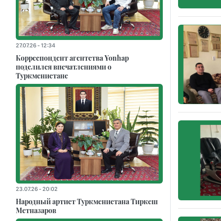
27.07.26 - 12:34
Корреспондент агентства Yonhap
поделился впечатлениями о
Туркменистане
23.07.26 - 20:02
Народный артист Туркменистана Тиркеш
Мeтназаров