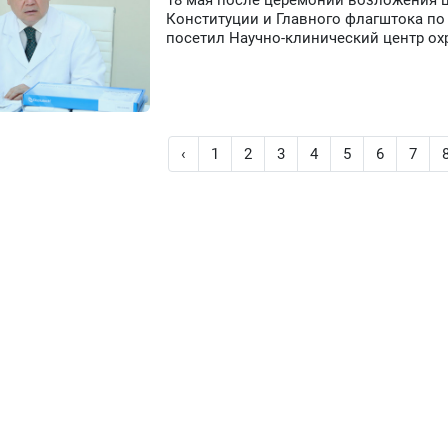
18 мая после церемонии возложения ц
Конституции и Главного флагштока по
посетил Научно-клинический центр ох
‹
1
2
3
4
5
6
7