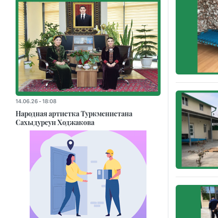
14.06.26 - 18:08
Народная артистка Туркменистана
Сахыдурсун Ходжакова