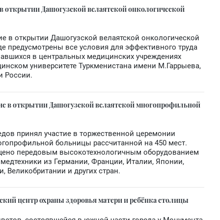
 в открытии Дашогузской велаятской онкологической
ие в открытии Дашогузской велаятской онкологической
где предусмотрены все условия для эффективного труда
вавшихся в центральных медицинских учреждениях
инском университете Туркменистана имени М.Гаррыева,
и России.
тие в открытии Дашогузской велаятской многопрофильной
едов принял участие в торжественной церемонии
огопрофильной больницы рассчитанной на 450 мест.
щено передовым высокотехнологичным оборудованием
медтехники из Германии, Франции, Италии, Японии,
, Великобритании и других стран.
ский центр охраны здоровья матери и ребёнка столицы