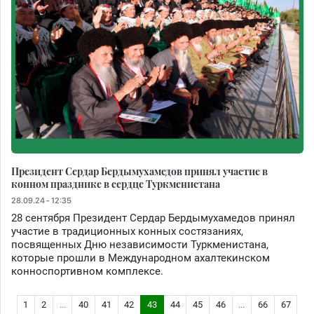
Президент Сердар Бердымухамедов принял участие в
конном празднике в сердце Туркменистана
28.09.24 - 12:35
28 сентября Президент Сердар Бердымухамедов принял
участие в традиционных конных состязаниях,
посвященных Дню независимости Туркменистана,
которые прошли в Международном ахалтекинском
конноспортивном комплексе.
1
2
...
40
41
42
43
44
45
46
...
66
67