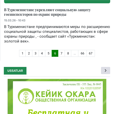
В Туркменистане укрепляют социальную защиту
госинспекторов по охране природы
15.03.26 - 10:43
В Туркменистане предпринимаются меры по расширению
социальной защиты специалистов, работающих в сфере
охраны природы , - сообщает сайт «Туркменистан:
золотой век».
1
2
3
4
5
6
7
8
...
66
67
USSATLAR