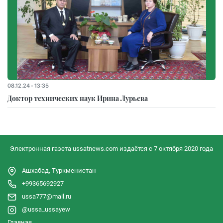
08.12.24 - 13:35
Доктор технических наук Ирина Лурьева
Электронная газета ussatnews.com издаётся с 7 октября 2020 года
Ашхабад, Туркменистан
+99365692927
ussa777@mail.ru
@ussa_ussayew
Главная