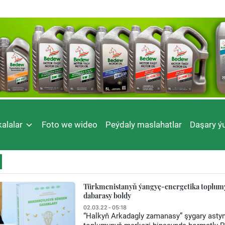
alalar
Foto we wideo
Peýdaly maslahatlar
Daşary ýu
Türkmenistanyň ýangyç-energetika toplum
dabarasy boldy
02.03.22 - 05:18
“Halkyň Arkadagly zamanasy” şygary astynd