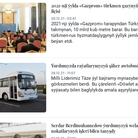
2021-nji ýylda «Gazprom» türkmen gazynyň 
ilçisi
30.12.21 - 03:41
2021-nji ýylda «Gazprom» tarapyndan Türk
takmynan, 10 mlrd kub metre barar. Bu bar
türkmen-rus hyzmatdaşlygynyň ýyllyk jeml
beýan etdi.
Ýurdumyzda raýatlarymyzyň şäher awtobus
26.12.21 - 11:07
Milli Liderimiz Täze ýyl baýramy mynasyb
görkezmeleri berdi. Вu çäreleriň «Döwlet 
syýasaty bilen baglylykda amala aşyrylýan
Serdar Berdimuhamedow ýurdumyzyň welaýa
nokatlarynyň işleri bilen tanyşdy