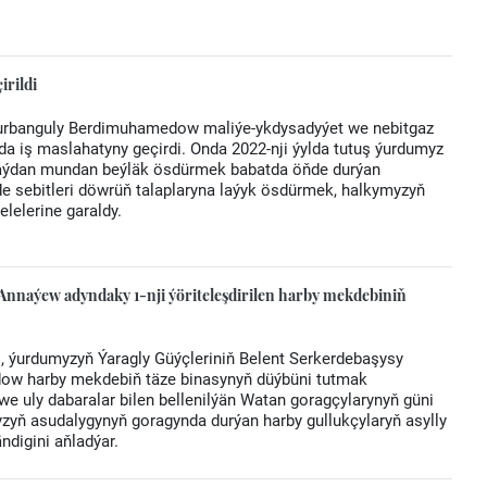
irildi
Gurbanguly Berdimuhamedow maliýe-ykdysadyýet we nebitgaz
 iş maslahatyny geçirdi. Onda 2022-nji ýylda tutuş ýurdumyz
taýdan mundan beýläk ösdürmek babatda öňde durýan
e sebitleri döwrüň talaplaryna laýyk ösdürmek, halkymyzyň
elerine garaldy.
nnaýew adyndaky 1-nji ýöriteleşdirilen harby mekdebiniň
i, ýurdumyzyň Ýaragly Güýçleriniň Belent Serkerdebaşysy
ow harby mekdebiň täze binasynyň düýbüni tutmak
e uly dabaralar bilen bellenilýän Watan goragçylarynyň güni
yň asudalygynyň goragynda durýan harby gullukçylaryň asylly
ndigini aňladýar.