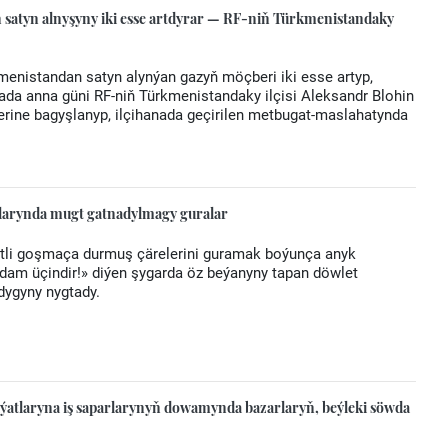
satyn alnyşyny iki esse artdyrar — RF-niň Türkmenistandaky
menistandan satyn alynýan gazyň möçberi iki esse artyp,
ada anna güni RF-niň Türkmenistandaky ilçisi Aleksandr Blohin
erine bagyşlanyp, ilçihanada geçirilen metbugat-maslahatynda
larynda mugt gatnadylmagy guralar
etli goşmaça durmuş çärelerini guramak boýunça anyk
adam üçindir!» diýen şygarda öz beýanyny tapan döwlet
dygyny nygtady.
tlaryna iş saparlarynyň dowamynda bazarlaryň, beýleki söwda