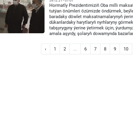
26.12.21 - 07:01
Hormatly Prezidentimiziň Oba milli maksat
tutýan önümleri özümizde öndürmek, beýle
baradaky döwlet maksatnamalarynyň ýerine 
dükanlardaky harytlaryň nyrhlaryny görme
tabşyrygyny ýerine ýetirmek üçin, ýurdum
amala aşyrdy, şolaryň dowamynda bazarlary
‹
1
2
...
6
7
8
9
10