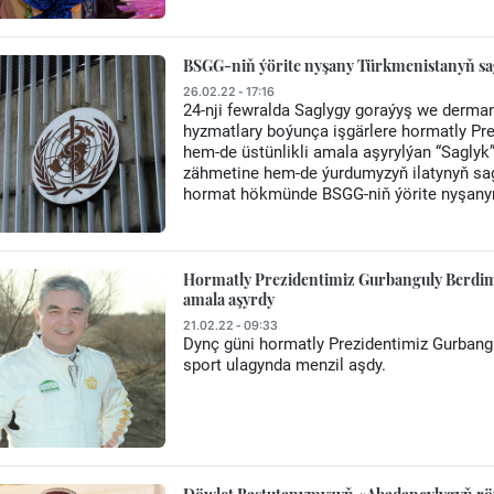
BSGG-niň ýörite nyşany Türkmenistanyň sa
26.02.22 - 17:16
24-nji fewralda Saglygy goraýyş we derma
hyzmatlary boýunça işgärlere hormatly P
hem-de üstünlikli amala aşyrylýan “Sagly
zähmetine hem-de ýurdumyzyň ilatynyň sa
hormat hökmünde BSGG-niň ýörite nyşanyn
Hormatly Prezidentimiz Gurbanguly Berdi
amala aşyrdy
21.02.22 - 09:33
Dynç güni hormatly Prezidentimiz Gurban
sport ulagynda menzil aşdy.