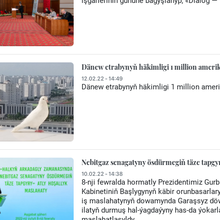
işgärleriniň gününe bagyşlanyp, «Dialog — 
Dänew etrabynyň häkimligi 1 million amerik
12.02.22 - 14:49
Dänew etrabynyň häkimligi 1 million ameri
Nebitgaz senagatyny ösdürmegiň täze tapgyr
10.02.22 - 14:38
8-nji fewralda hormatly Prezidentimiz Gu
Kabinetiniň Başlygynyň käbir orunbasarla
iş maslahatynyň dowamynda Garaşsyz döw
ilatyň durmuş hal-ýagdaýyny has-da ýokar
maslahatlaşyldy.