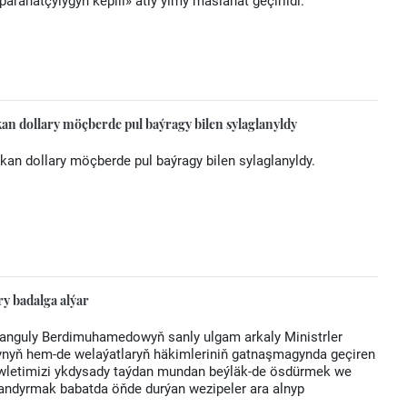
parahatçylygyň kepili» atly ylmy maslahat geçirildi.
an dollary möçberde pul baýragy bilen sylaglanyldy
kan dollary möçberde pul baýragy bilen sylaglanyldy.
y badalga alýar
rbanguly Berdimuhamedowyň sanly ulgam arkaly Ministrler
rynyň hem-de welaýatlaryň häkimleriniň gatnaşmagynda geçiren
letimizi ykdysady taýdan mundan beýläk-de ösdürmek we
landyrmak babatda öňde durýan wezipeler ara alnyp