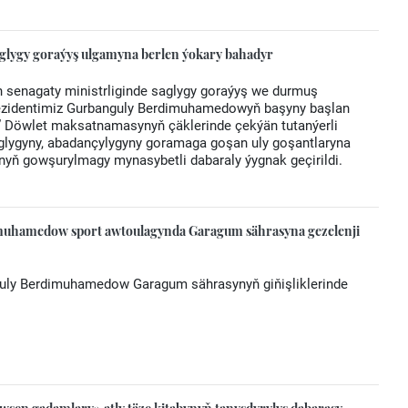
glygy goraýyş ulgamyna berlen ýokary bahadyr
n senagaty ministrliginde saglygy goraýyş we durmuş
rezidentimiz Gurbanguly Berdimuhamedowyň başyny başlan
k” Döwlet maksatnamasynyň çäklerinde çekýän tutanýerli
glygyny, abadançylygyny goramaga goşan uly goşantlaryna
yň gowşurylmagy mynasybetli dabaraly ýygnak geçirildi.
muhamedow sport awtoulagynda Garagum sährasyna gezelenji
guly Berdimuhamedow Garagum sährasynyň giňişliklerinde