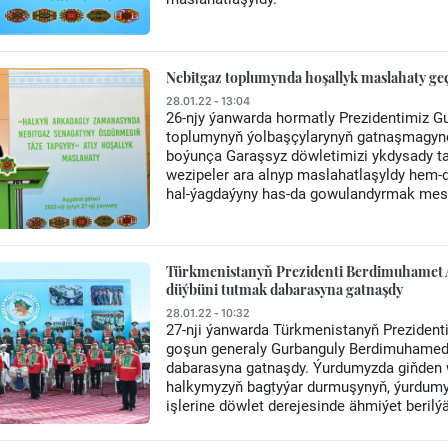
Nebitgaz toplumynda hoşallyk maslahaty geç
28.01.22 - 13:04
26-njy ýanwarda hormatly Prezidentimiz 
toplumynyň ýolbaşçylarynyň gatnaşmagynda
boýunça Garaşsyz döwletimizi ykdysady 
wezipeler ara alnyp maslahatlaşyldy hem-d
hal-ýagdaýyny has-da gowulandyrmak mesel
Türkmenistanyň Prezidenti Berdimuhamet A
düýbüni tutmak dabarasyna gatnaşdy
28.01.22 - 10:32
27-nji ýanwarda Türkmenistanyň Prezident
goşun generaly Gurbanguly Berdimuhamed
dabarasyna gatnaşdy. Ýurdumyzda giňden w
halkymyzyň bagtyýar durmuşynyň, ýurdumyz
işlerine döwlet derejesinde ähmiýet berilýä