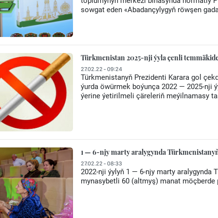
toplumynyň merkezi binasynda hormatly 
sowgat eden «Abadançylygyň röwşen gada
Türkmenistan 2025-nji ýyla çenli temmäkid
27.02.22 - 09:24
Türkmenistanyň Prezidenti Karara gol çe
ýurda öwürmek boýunça 2022 — 2025-nji ý
ýerine ýetirilmeli çäreleriň meýilnamasy t
1 — 6-njy marty aralygynda Türkmenistanyň
27.02.22 - 08:33
2022-nji ýylyň 1 — 6-njy marty aralygynda
mynasybetli 60 (altmyş) manat möçberde p