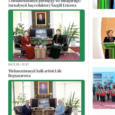
«Türkmenistanyň gurluşygy we binagärligi»
žurnalynyň baş redaktory Ýazgül Ezizowa
04.11.25 - 12:27
Türkmenistanyň halk artisti Läle
Begnazarowa