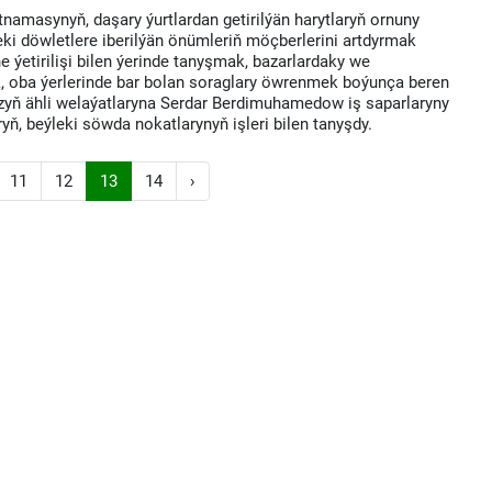
namasynyň, daşary ýurtlardan getirilýän harytlaryň ornuny
ki döwletlere iberilýän önümleriň möçberlerini artdyrmak
ýetirilişi bilen ýerinde tanyşmak, bazarlardaky we
k, oba ýerlerinde bar bolan soraglary öwrenmek boýunça beren
yzyň ähli welaýatlaryna Serdar Berdimuhamedow iş saparlaryny
ň, beýleki söwda nokatlarynyň işleri bilen tanyşdy.
11
12
13
14
›