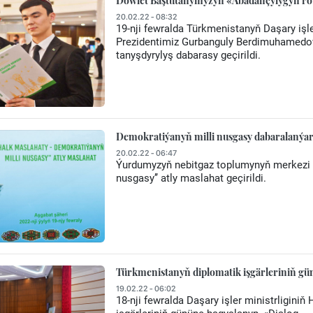
Döwlet Baştutanymyzyň «Abadançylygyň röwş
20.02.22 - 08:32
19-nji fewralda Türkmenistanyň Daşary işle
Prezidentimiz Gurbanguly Berdimuhamedow
tanyşdyrylyş dabarasy geçirildi.
Demokratiýanyň milli nusgasy dabaralanýa
20.02.22 - 06:47
Ýurdumyzyň nebitgaz toplumynyň merkezi e
nusgasy’’ atly maslahat geçirildi.
Türkmenistanyň diplomatik işgärleriniň gü
19.02.22 - 06:02
18-nji fewralda Daşary işler ministrligini