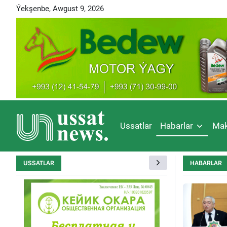
Ýekşenbe, Awgust 9, 2026
Ussatlar
Habarlar
Mak
USSATLAR
HABARLAR