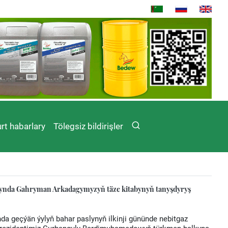
rt habarlary
Tölegsiz bildirişler
ynda Gahryman Arkadagymyzyň täze kitabynyň tanyşdyryş
a geçýän ýylyň bahar paslynyň ilkinji gününde nebitgaz