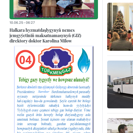
10.06.25 - 06:27
Halkara hyzmatdaşlygynyň nemes
jemgyýetiniň maksatnamasynyň (GIZ)
direktory doktor Karolina Milow