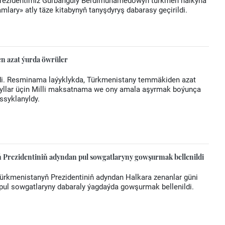
Prezidentimiz Gurbanguly Berdimuhamedowyň türkmen halkyna
mlary» atly täze kitabynyň tanyşdyryş dabarasy geçirildi.
en azat ýurda öwrüler
kdi. Resminama laýyklykda, Türkmenistany temmäkiden azat
yllar üçin Milli maksatnama we ony amala aşyrmak boýunça
assyklanyldy.
 Prezidentiniň adyndan pul sowgatlaryny gowşurmak bellenildi
 Türkmenistanyň Prezidentiniň adyndan Halkara zenanlar güni
ul sowgatlaryny dabaraly ýagdaýda gowşurmak bellenildi.