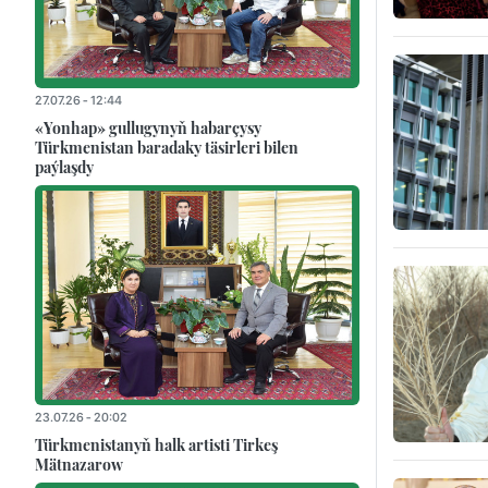
27.07.26 - 12:44
«Yonhap» gullugynyň habarçysy
Türkmenistan baradaky täsirleri bilen
paýlaşdy
23.07.26 - 20:02
Türkmenistanyň halk artisti Tirkeş
Mätnazarow