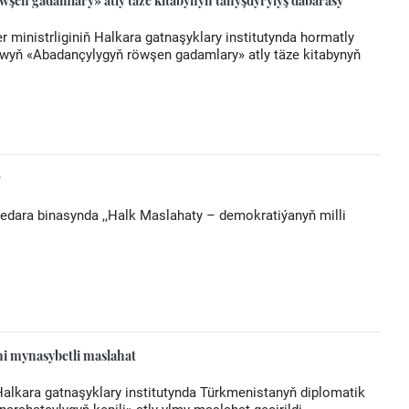
en gadamlary» atly täze kitabynyň tanyşdyrylyş dabarasy
r ministrliginiň Halkara gatnaşyklary institutynda hormatly
yň «Abadançylygyň röwşen gadamlary» atly täze kitabynyň
r
dara binasynda ,,Halk Maslahaty – demokratiýanyň milli
ni mynasybetli maslahat
ň Halkara gatnaşyklary institutynda Türkmenistanyň diplomatik