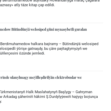
nguly Berdimuhamedow adyndaky Howandarlyga mätäç çagalara
nasy» atly täze kitap çap edildi.
edow Bütindünýä welosiped güni mynasybetli guralan
dar Berdimuhamedow halkara baýramy – Bütindünýä welosiped
welosipedli ýörişe gatnaşdy, bu çäre paýtagtymyzyň we
üňlerçesini özünde jemledi.
rinde ulanylmagy meýilleşdirilýän elektrobuslar we
ri, Türkmenistanyň Halk Maslahatynyň Başlygy – Gahryman
Arkadag şäheriniň häkimi Ş.Durdylyýewiň haýyşy boýunça
y.