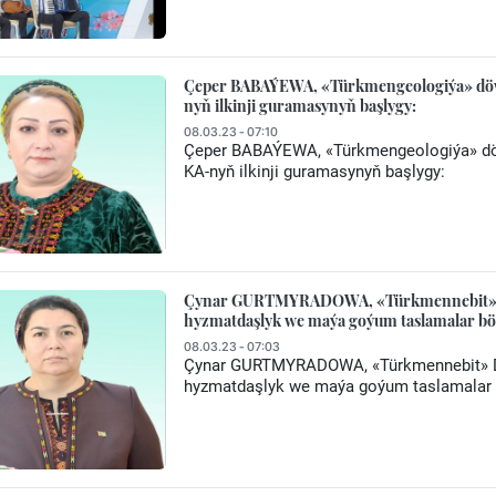
Çeper BABAÝEWA, «Türkmengeologiýa» döwl
nyň ilkinji guramasynyň başlygy:
08.03.23 - 07:10
Çeper BABAÝEWA, «Türkmengeologiýa» döw
KA-nyň ilkinji guramasynyň başlygy:
Çynar GURTMYRADOWA, «Türkmennebit» DK-
hyzmatdaşlyk we maýa goýum taslamalar b
08.03.23 - 07:03
Çynar GURTMYRADOWA, «Türkmennebit» DK-
hyzmatdaşlyk we maýa goýum taslamalar 