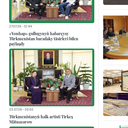
27.07.26 - 12:44
«Yonhap» gullugynyň habarçysy
Türkmenistan baradaky täsirleri bilen
paýlaşdy
23.07.26 - 20:02
Türkmenistanyň halk artisti Tirkeş
Mätnazarow