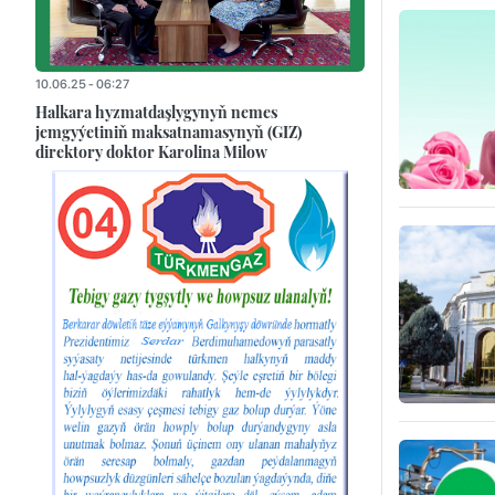
10.06.25 - 06:27
Halkara hyzmatdaşlygynyň nemes
jemgyýetiniň maksatnamasynyň (GIZ)
direktory doktor Karolina Milow