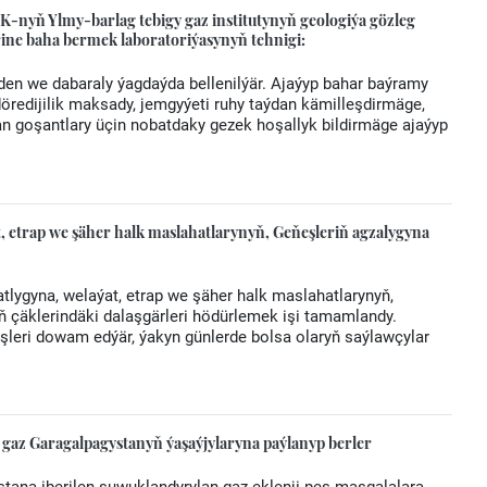
 Ylmy-barlag tebigy gaz institutynyň geologiýa gözleg
erine baha bermek laboratoriýasynyň tehnigi:
den we dabaraly ýagdaýda bellenilýär. Ajaýyp bahar baýramy
öredijilik maksady, jemgyýeti ruhy taýdan kämilleşdirmäge,
n goşantlary üçin nobatdaky gezek hoşallyk bildirmäge ajaýyp
, etrap we şäher halk maslahatlarynyň, Geňeşleriň agzalygyna
atlygyna, welaýat, etrap we şäher halk maslahatlarynyň,
çäklerindäki dalaşgärleri hödürlemek işi tamamlandy.
işleri dowam edýär, ýakyn günlerde bolsa olaryň saýlawçylar
gaz Garagalpagystanyň ýaşaýjylaryna paýlanyp berler