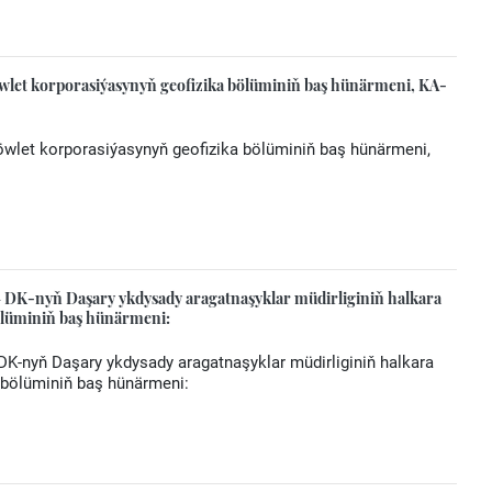
et korporasiýasynyň geofizika bölüminiň baş hünärmeni, KA-
let korporasiýasynyň geofizika bölüminiň baş hünärmeni,
nyň Daşary ykdysady aragatnaşyklar müdirliginiň halkara
ölüminiň baş hünärmeni:
nyň Daşary ykdysady aragatnaşyklar müdirliginiň halkara
bölüminiň baş hünärmeni: