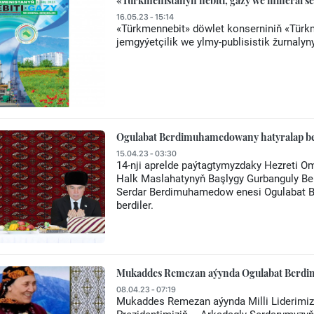
«Türkmenistanyň nebiti, gazy we mineral s
16.05.23 - 15:14
«Türkmennebit» döwlet konserniniň «Türkme
jemgyýetçilik we ylmy-publisistik žurnalyny
Ogulabat Berdimuhamedowany hatyralap bell
15.04.23 - 03:30
14-nji aprelde paýtagtymyzdaky Hezreti Om
Halk Maslahatynyň Başlygy Gurbanguly B
Serdar Berdimuhamedow enesi Ogulabat B
berdiler.
Mukaddes Remezan aýynda Ogulabat Berdim
08.04.23 - 07:19
Mukaddes Remezan aýynda Milli Liderimi