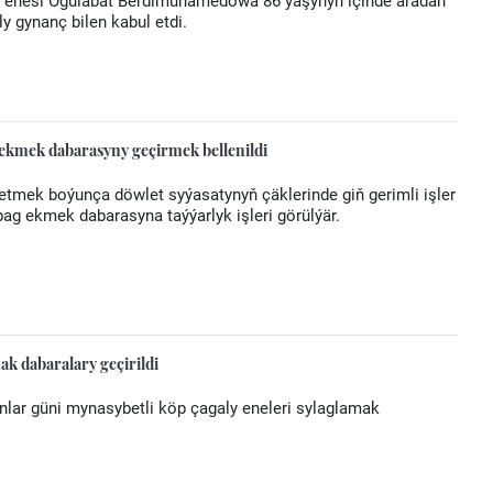
ň enesi Ogulabat Berdimuhamedowa 86 ýaşynyň içinde aradan
ly gynanç bilen kabul etdi.
 ekmek dabarasyny geçirmek bellenildi
tmek boýunça döwlet syýasatynyň çäklerinde giň gerimli işler
 bag ekmek dabarasyna taýýarlyk işleri görülýär.
ak dabaralary geçirildi
nlar güni mynasybetli köp çagaly eneleri sylaglamak