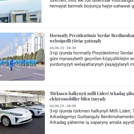
türkmen, iňlis we rus dillerinde «Gurba
hemaýat bermek boýunça haýyr-sahawat gaz
Hormatly Prezidentimiz Serdar Berdimuham
welosipedli ýörişe gatnaşdy
04.06.23 - 06:38
3-nji iýunda hormatly Prezidentimiz Ser
güni mynasybetli geçirilen köpçülikleýin 
ýurdumyzyň welaýatlarynyň ýaşaýjylaryň m
Türkmen halkynyň milli Lideri Arkadag şähe
elektromobiller bilen tanyşdy
04.06.23 - 06:09
3-nji iýunda türkmen halkynyň Milli Lide
Arkadagymyz Gurbanguly Berdimuhamedow 
Arkadag şäherine iş saparyny amala aşyrd