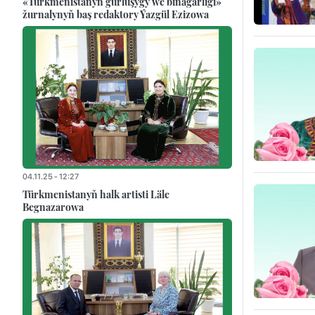
«Türkmenistanyň gurluşygy we binagärligi»
žurnalynyň baş redaktory Ýazgül Ezizowa
04.11.25 - 12:27
Türkmenistanyň halk artisti Läle
Begnazarowa