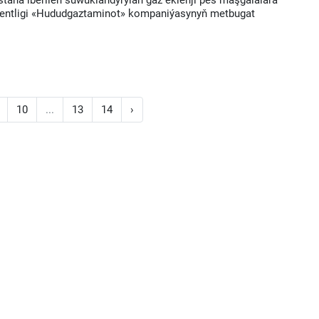
ana iberilen suwuklandyrylan gaz eklenji pes maşgalalara
agentligi «Hududgaztaminot» kompaniýasynyň metbugat
10
...
13
14
›