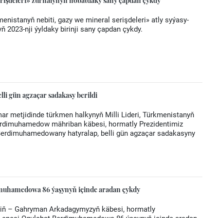
erişdeleri» žurnalynyň nobatdaky sany çapdan çykdy
nistanyň nebiti, gazy we mineral serişdeleri» atly syýasy-
ň 2023-nji ýyldaky birinji sany çapdan çykdy.
i gün agzaçar sadakasy berildi
ar metjidinde türkmen halkynyň Milli Lideri, Türkmenistanyň
erdimuhamedow mähriban käbesi, hormatly Prezidentimiz
erdimuhamedowany hatyralap, belli gün agzaçar sadakasyny
uhamedowa 86 ýaşynyň içinde aradan çykdy
ziň – Gahryman Arkadagymyzyň käbesi, hormatly