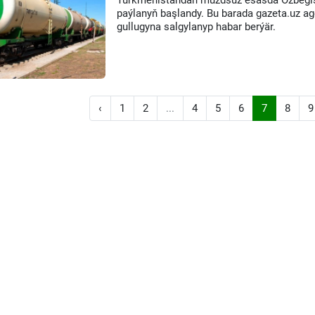
Türkmenistandan muzdsuz esasda Özbegist
paýlanyň başlandy. Bu barada gazeta.uz 
gullugyna salgylanyp habar berýär.
‹
1
2
...
4
5
6
7
8
9