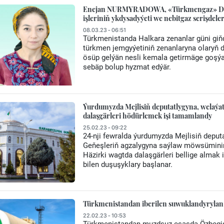
Enejan NURMYRADOWA, «Türkmengaz» DK-nyň
işleriniň ykdysadyýeti we nebitgaz serişdel
08.03.23 - 06:51
Türkmenistanda Halkara zenanlar güni giň
türkmen jemgyýetiniň zenanlaryna olaryň d
ösüp gelýän nesli kemala getirmäge goşýa
sebäp bolup hyzmat edýär.
Ýurdumyzda Mejlisiň deputatlygyna, welaýat
dalaşgärleri hödürlemek işi tamamlandy
25.02.23 - 09:22
24-nji fewralda ýurdumyzda Mejlisiň deput
Geňeşleriň agzalygyna saýlaw möwsüminiň 
Häzirki wagtda dalaşgärleri bellige almak 
bilen duşuşyklary başlanar.
Türkmenistandan iberilen suwuklandyrylan 
22.02.23 - 10:53