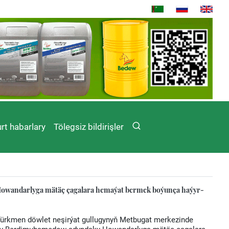
rt habarlary
Tölegsiz bildirişler
wandarlyga mätäç çagalara hemaýat bermek boýunça haýyr-
 Türkmen döwlet neşirýat gullugynyň Metbugat merkezinde