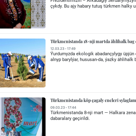
Prezidentimiziň – Arkadagly Serdarymyzy
çykdy. Bu ajy habary tutuş türkmen halky u
Türkmenistanda 18-nji martda ählihalk bag
12.03.23 - 17:49
Ýurdumyzda ekologik abadançylygy üpjün e
alnyp barylýar, hususan-da, ýazky ählihalk
Türkmenistanda köp çagaly eneleri sylaglam
09.03.23 - 17:44
Türkmenistanda 8-nji mart — Halkara zena
dabaralary geçirildi.