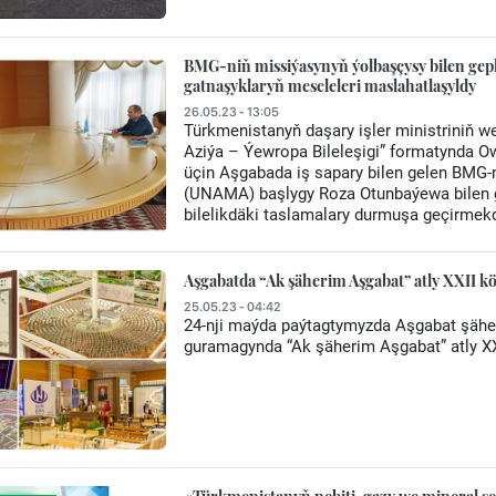
BMG-niň missiýasynyň ýolbaşçysy bilen gep
gatnaşyklaryň meseleleri maslahatlaşyldy
26.05.23 - 13:05
Türkmenistanyň daşary işler ministriniň we
Aziýa – Ýewropa Bileleşigi” formatynda 
üçin Aşgabada iş sapary bilen gelen BM
(UNAMA) başlygy Roza Otunbaýewa bilen g
bilelikdäki taslamalary durmuşa geçirmek
Aşgabatda “Ak şäherim Aşgabat” atly XXII k
25.05.23 - 04:42
24-nji maýda paýtagtymyzda Aşgabat şähe
guramagynda “Ak şäherim Aşgabat” atly XXI