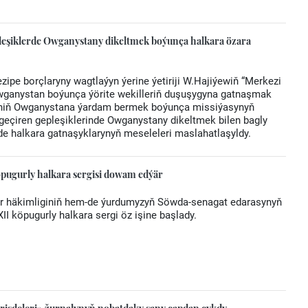
leşiklerde Owganystany dikeltmek boýunça halkara özara
zipe borçlaryny wagtlaýyn ýerine ýetiriji W.Hajiýewiň “Merkezi
Owganystan boýunça ýörite wekilleriň duşuşygyna gatnaşmak
G-niň Owganystana ýardam bermek boýunça missiýasynyň
eçiren gepleşiklerinde Owganystany dikeltmek bilen bagly
de halkara gatnaşyklarynyň meseleleri maslahatlaşyldy.
öpugurly halkara sergisi dowam edýär
r häkimliginiň hem-de ýurdumyzyň Söwda-senagat edarasynyň
I köpugurly halkara sergi öz işine başlady.