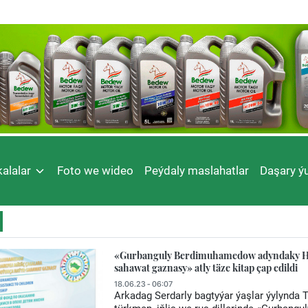
alalar
Foto we wideo
Peýdaly maslahatlar
Daşary ýu
«Gurbanguly Berdimuhamedow adyndaky Ho
sahawat gaznasy» atly täze kitap çap edildi
18.06.23 - 06:07
Arkadag Serdarly bagtyýar ýaşlar ýylynda