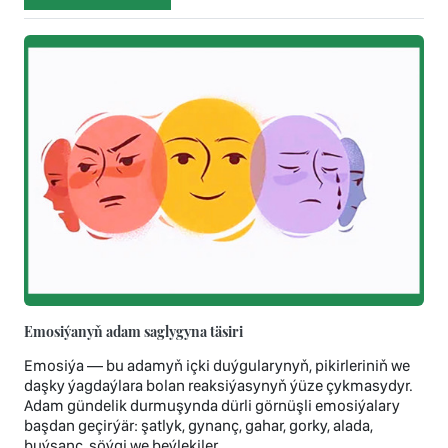
Emosiýanyň adam saglygyna täsiri
Emosiýa — bu adamyň içki duýgularynyň, pikirleriniň we
daşky ýagdaýlara bolan reaksiýasynyň ýüze çykmasydyr.
Adam gündelik durmuşynda dürli görnüşli emosiýalary
başdan geçirýär: şatlyk, gynanç, gahar, gorky, alada,
buýsanç, söýgi we beýlekiler.