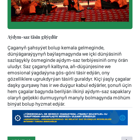
Aýdym-saz täsin güýçdür
Çaganyň şahsyýet bolup kemala gelmeginde,
dünýägaraýşynyň baýlaşmagynda we içki dünýäsiniň
sazlaşykly ösmeginde aýdym-saz terbiýesiniň orny örän
uludyr. Saz çaganyň kalbyna, aň-düşünjesine we
emosional ýagdaýyna gös-göni täsir edýän, ony
gözelliklere ugrukdyrýan täsirli guraldyr. Kiçi ýaşly çagalar
daşky gurşawy has ir we duýgur kabul edýärler, şonuň üçin
hem çagalar bagynda berilýän ilkinji aýdym-saz sapaklary
olaryň geljekki durmuşynyň manyly bolmagynda möhüm
binýat bolup hyzmat edýär.