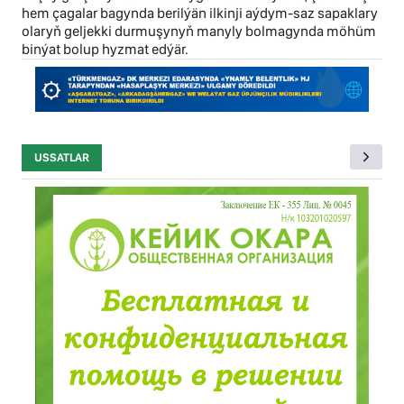
hem çagalar bagynda berilýän ilkinji aýdym-saz sapaklary
olaryň geljekki durmuşynyň manyly bolmagynda möhüm
binýat bolup hyzmat edýär.
USSATLAR