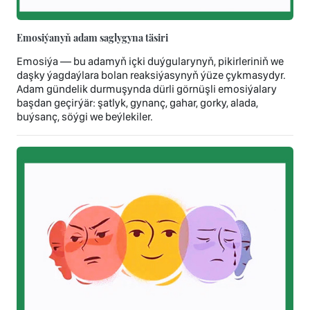
Emosiýanyň adam saglygyna täsiri
Emosiýa — bu adamyň içki duýgularynyň, pikirleriniň we
daşky ýagdaýlara bolan reaksiýasynyň ýüze çykmasydyr.
Adam gündelik durmuşynda dürli görnüşli emosiýalary
başdan geçirýär: şatlyk, gynanç, gahar, gorky, alada,
buýsanç, söýgi we beýlekiler.