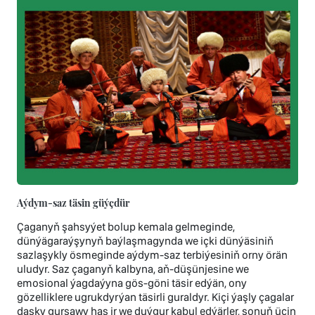
Aýdym-saz täsin güýçdür
Çaganyň şahsyýet bolup kemala gelmeginde,
dünýägaraýşynyň baýlaşmagynda we içki dünýäsiniň
sazlaşykly ösmeginde aýdym-saz terbiýesiniň orny örän
uludyr. Saz çaganyň kalbyna, aň-düşünjesine we
emosional ýagdaýyna gös-göni täsir edýän, ony
gözelliklere ugrukdyrýan täsirli guraldyr. Kiçi ýaşly çagalar
daşky gurşawy has ir we duýgur kabul edýärler, şonuň üçin