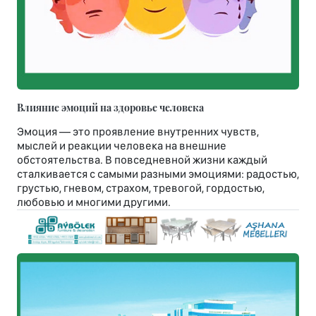
Влияние эмоций на здоровье человека
Эмоция — это проявление внутренних чувств,
мыслей и реакции человека на внешние
обстоятельства. В повседневной жизни каждый
сталкивается с самыми разными эмоциями: радостью,
грустью, гневом, страхом, тревогой, гордостью,
любовью и многими другими.