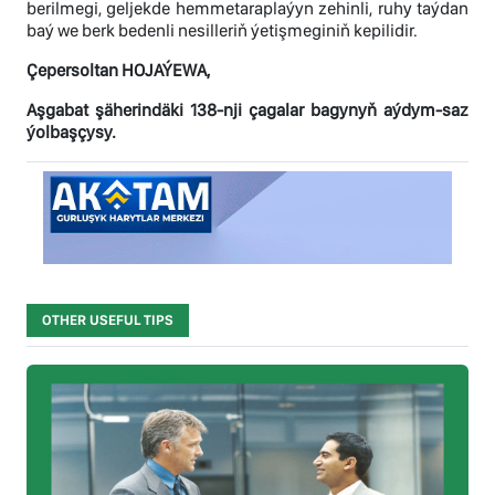
berilmegi, geljekde hemmetaraplaýyn zehinli, ruhy taýdan
baý we berk bedenli nesilleriň ýetişmeginiň kepilidir.
Çepersoltan HOJAÝEWA,
Aşgabat şäherindäki 138-nji çagalar bagynyň aýdym-saz
ýolbaşçysy.
OTHER USEFUL TIPS