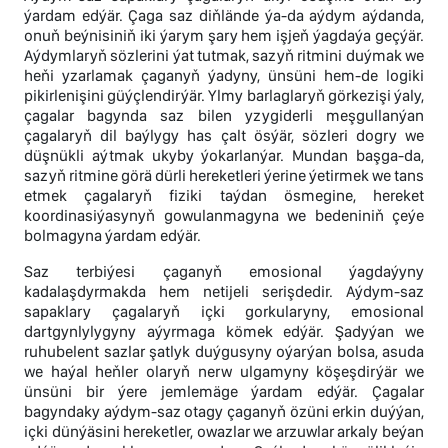
ýardam edýär. Çaga saz diňlände ýa-da aýdym aýdanda,
onuň beýnisiniň iki ýarym şary hem işjeň ýagdaýa geçýär.
Aýdymlaryň sözlerini ýat tutmak, sazyň ritmini duýmak we
heňi yzarlamak çaganyň ýadyny, ünsüni hem-de logiki
pikirlenişini güýçlendirýär. Ylmy barlaglaryň görkezişi ýaly,
çagalar bagynda saz bilen yzygiderli meşgullanýan
çagalaryň dil baýlygy has çalt ösýär, sözleri dogry we
düşnükli aýtmak ukyby ýokarlanýar. Mundan başga-da,
sazyň ritmine görä dürli hereketleri ýerine ýetirmek we tans
etmek çagalaryň fiziki taýdan ösmegine, hereket
koordinasiýasynyň gowulanmagyna we bedeniniň çeýe
bolmagyna ýardam edýär.
Saz terbiýesi çaganyň emosional ýagdaýyny
kadalaşdyrmakda hem netijeli serişdedir. Aýdym-saz
sapaklary çagalaryň içki gorkularyny, emosional
dartgynlylygyny aýyrmaga kömek edýär. Şadyýan we
ruhubelent sazlar şatlyk duýgusyny oýarýan bolsa, asuda
we haýal heňler olaryň nerw ulgamyny köşeşdirýär we
ünsüni bir ýere jemlemäge ýardam edýär. Çagalar
bagyndaky aýdym-saz otagy çaganyň özüni erkin duýýan,
içki dünýäsini hereketler, owazlar we arzuwlar arkaly beýan