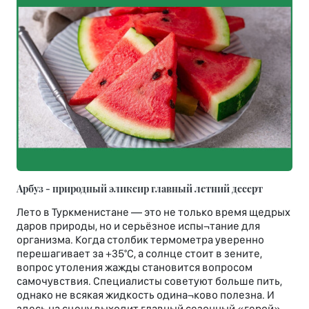
Арбуз - природный эликсир главный летний десерт
Лето в Туркменистане — это не только время щедрых
даров природы, но и серьёзное испы¬тание для
организма. Когда столбик термометра уверенно
перешагивает за +35°С, а солнце стоит в зените,
вопрос утоления жажды становится вопросом
самочувствия. Специалисты советуют больше пить,
однако не всякая жидкость одина¬ково полезна. И
здесь на сцену выходит главный сезонный «герой»