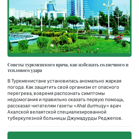
Советы туркменского врача, как избежать солнечного и
теплового удара
В Туркменистане установилась аномально жаркая
погода. Как защитить свой организм от опасного
перегрева, вовремя распознать симптомы
недомогания и правильно оказать первую помощь,
рассказал читателям газеты «Ahal durmuşy» врач
Ахалской велаятской специализированной
туберкулезной больницы Джумадурды Реджепов.