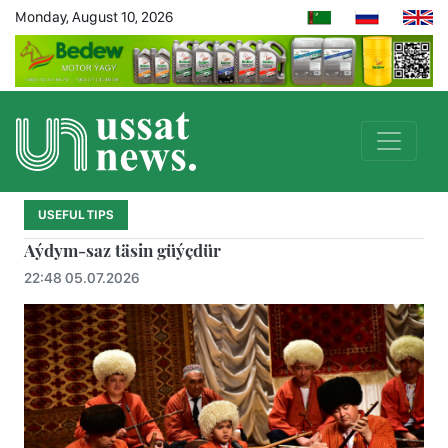
Monday, August 10, 2026
USEFUL TIPS
Aýdym-saz täsin güýçdür
22:48 05.07.2026