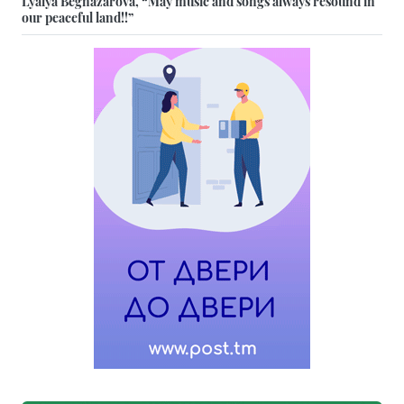
Lyalya Begnazarova, “May music and songs always resound in
our peaceful land!!”