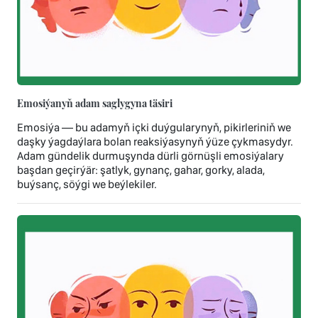
Emosiýanyň adam saglygyna täsiri
Emosiýa — bu adamyň içki duýgularynyň, pikirleriniň we
daşky ýagdaýlara bolan reaksiýasynyň ýüze çykmasydyr.
Adam gündelik durmuşynda dürli görnüşli emosiýalary
başdan geçirýär: şatlyk, gynanç, gahar, gorky, alada,
buýsanç, söýgi we beýlekiler.