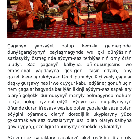
Çaganyň şahsyýet bolup kemala gelmeginde,
dünýägaraýşynyň baýlaşmagynda we içki dünýäsiniň
sazlaşykly ösmeginde aýdym-saz terbiýesiniň orny örän
uludyr. Saz çaganyň kalbyna, aň-düşünjesine we
emosional ýagdaýyna gös-göni täsir edýän, ony
gözelliklere ugrukdyrýan täsirli guraldyr. Kiçi ýaşly çagalar
daşky gurşawy has ir we duýgur kabul edýärler, şonuň üçin
hem çagalar bagynda berilýän ilkinji aýdym-saz sapaklary
olaryň geljekki durmuşynyň manyly bolmagynda möhüm
binýat bolup hyzmat edýär. Aýdym-saz mugallymynyň
öňünde duran iň esasy wezipe bolsa çagalarda saza bolan
söýgini oýarmak, olaryň döredijilik ukyplaryny ýüze
çykarmak we saz owazlarynyň üsti bilen olaryň kalbyna
gowulygyň, gözelligiň tohumyny ekmekden ybaratdyr.
Aýdym-saz sapaklary çagalaryň akyl ösüşine örän uly