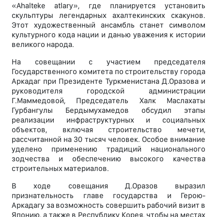
«Ahalteke atlary», где планируется установить
скульптуры легендарных ахалтекинских скакунов.
Этот художественный ансамбль станет символом
культурного кода нации и данью уважения к истории
великого народа.
На совещании с участием председателя
Государственного комитета по строительству города
Аркадаг при Президенте Туркменистана Д.Оразова и
руководителя городской администрации
Г.Маммедовой, Председатель Халк Маслахаты
Гурбангулы Бердымухамедов обсудил этапы
реализации инфраструктурных и социальных
объектов, включая строительство мечети,
рассчитанной на 30 тысяч человек. Особое внимание
уделено применению традиций национального
зодчества и обеспечению высокого качества
строительных материалов.
В ходе совещания Д.Оразов выразил
признательность главе государства и Герою-
Аркадагу за возможность совершить рабочий визит в
Японию, а также в Республику Корея, чтобы на местах