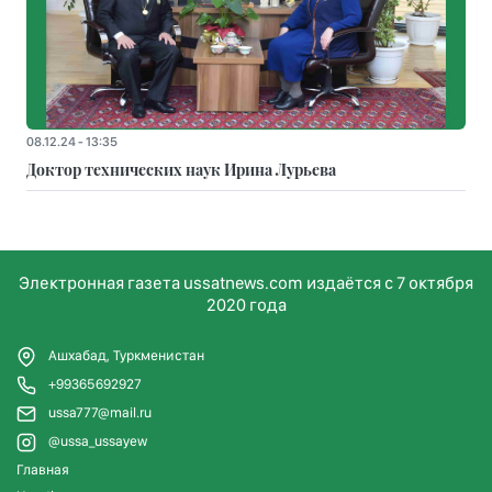
08.12.24 - 13:35
Доктор технических наук Ирина Лурьева
Электронная газета ussatnews.com издаётся с 7 октября
2020 года
Ашхабад, Туркменистан
+99365692927
ussa777@mail.ru
@ussa_ussayew
Главная