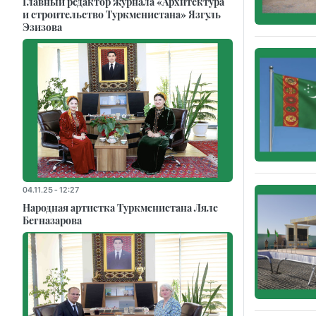
Главный редактор журнала «Архитектура
и строительство Туркменистана» Язгуль
Эзизова
04.11.25 - 12:27
Народная артистка Туркменистана Ляле
Бегназарова