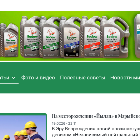
атьи
Фото и видео
Полезные советы
Новости м
На месторождении «Йылан» в Марыйском
19.07.26 - 22:11
В Эру Возрождения новой эпохи могуще
девизом «Независимый нейтральный 