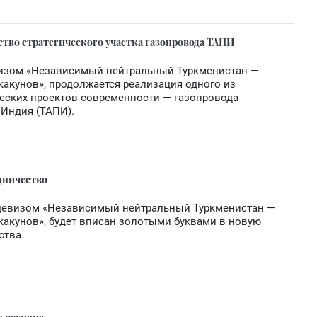
тво стратегического участка газопровода ТАПИ
визом «Независимый нейтральный Туркменистан —
акунов», продолжается реализация одного из
еских проектов современности — газопровода
Индия (ТАПИ).
дничество
д девизом «Независимый нейтральный Туркменистан —
акунов», будет вписан золотыми буквами в новую
ства.