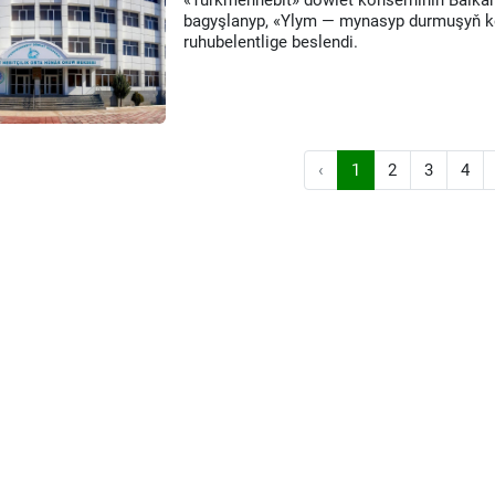
«Türkmennebit» döwlet konserniniň Balkan
bagyşlanyp, «Ylym — mynasyp durmuşyň kep
ruhubelentlige beslendi.
‹
1
2
3
4