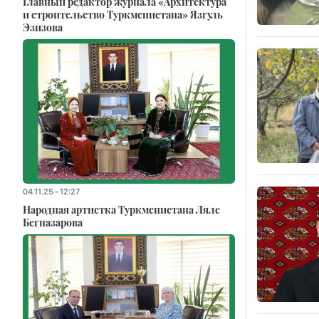
Главный редактор журнала «Архитектура
и строительство Туркменистана» Язгуль
Эзизова
04.11.25 - 12:27
Народная артистка Туркменистана Ляле
Бегназарова