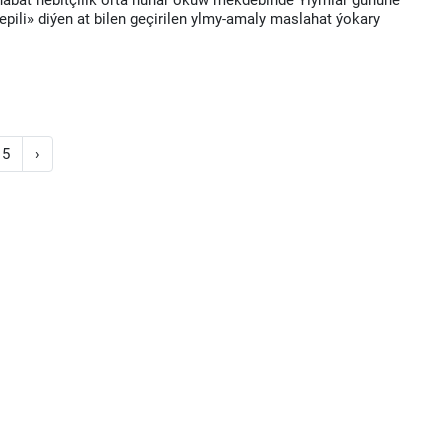
abat nebitçilik orta hünär okuw mekdebinde Ylymlar gününe
ili» diýen at bilen geçirilen ylmy-amaly maslahat ýokary
5
›