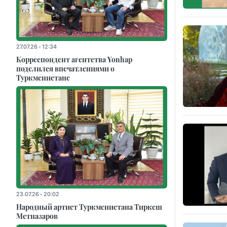
27.07.26 - 12:34
Корреспондент агентства Yonhap
поделился впечатлениями о
Туркменистане
23.07.26 - 20:02
Народный артист Туркменистана Тиркеш
Мeтназаров