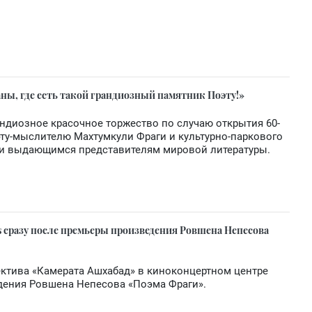
раны, где есть такой грандиозный памятник Поэту!»
андиозное красочное торжество по случаю открытия 60-
ту-мыслителю Махтумкули Фраги и культурно-паркового
ки выдающимся представителям мировой литературы.
сразу после премьеры произведения Ровшена Непесова
ектива «Камерата Ашхабад» в киноконцертном центре
дения Ровшена Непесова «Поэма Фраги».