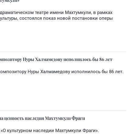
хтумкули»
драматическом театре имени Махтумкули, в рамках
ультуры, состоялся показ новой постановки оперы
мпозитору Нуры Халмамедову исполнилось бы 86 лет
омпозитору Нуры Халмамедову исполнилось бы 86 лет.
на ценность наследия Махтумкули Фраги
 «О культурном наследии Махтумкули Фраги».