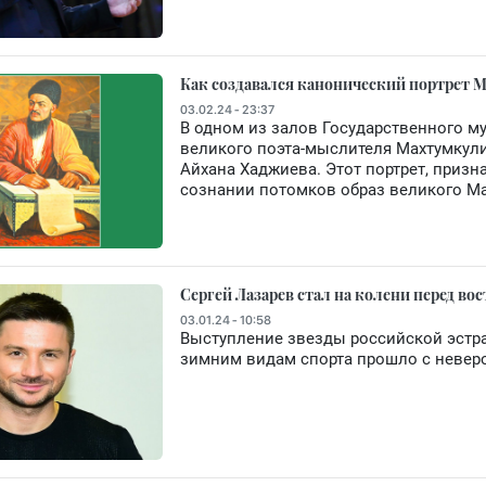
Как создавался канонический портрет 
03.02.24 - 23:37
В одном из залов Государственного м
великого поэта-мыслителя Махтумкул
Айхана Хаджиева. Этот портрет, призн
сознании потомков образ великого Ма
Сергей Лазарев стал на колени перед во
03.01.24 - 10:58
Выступление звезды российской эстра
зимним видам спорта прошло с невер