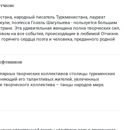
Отчизне
истана, народный писатель Туркменистана, лауреат
ули, поэтесса Гозель Шагулыева - пользуется большим
тране. Эта удивительная женщина полна творческих сил,
овом на все события, происходящие в любимой Отчизне.
е горячего сердца поэта и человека, преданного родной
 нефтяников
улярных творческих коллективов столицы туркменских
иняющий его талантливых жителей, увлеченных
ре творческого коллектива – танцы народов мира.