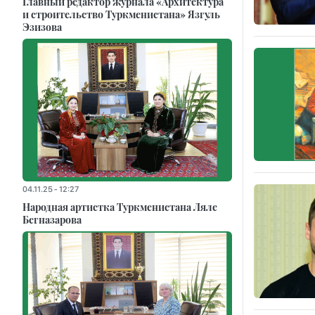
Главный редактор журнала «Архитектура
и строительство Туркменистана» Язгуль
Эзизова
04.11.25 - 12:27
Народная артистка Туркменистана Ляле
Бегназарова