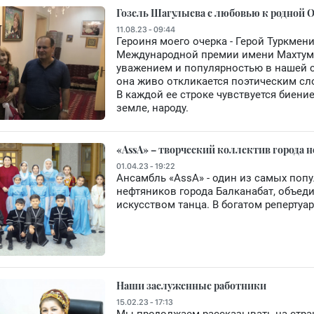
Гозель Шагулыева с любовью к родной 
11.08.23 - 09:44
Героиня моего очерка - Герой Туркмен
Международной премии имени Махтумк
уважением и популярностью в нашей с
она живо откликается поэтическим сл
В каждой ее строке чувствуется биени
земле, народу.
«AssA» – творческий коллектив города
01.04.23 - 19:22
Ансамбль «AssA» - один из самых поп
нефтяников города Балканабат, объед
искусством танца. В богатом репертуа
Наши заслуженные работники
15.02.23 - 17:13