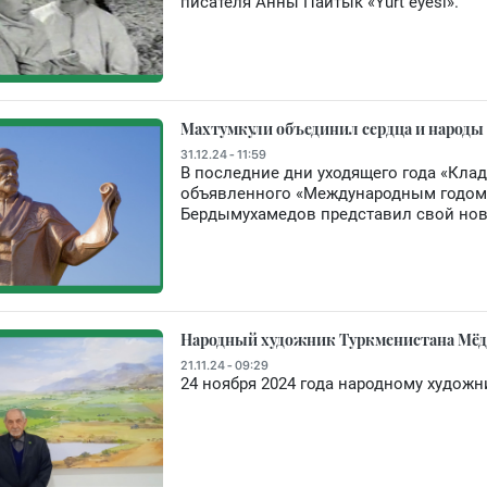
писателя Анны Пайтык «Ýurt eýesi».
Махтумкули объединил сердца и народы
31.12.24 - 11:59
В последние дни уходящего года «Клад
объявленного «Международным годом 
Бердымухамедов представил свой новый
Народный художник Туркменистана Мё
21.11.24 - 09:29
24 ноября 2024 года народному художн