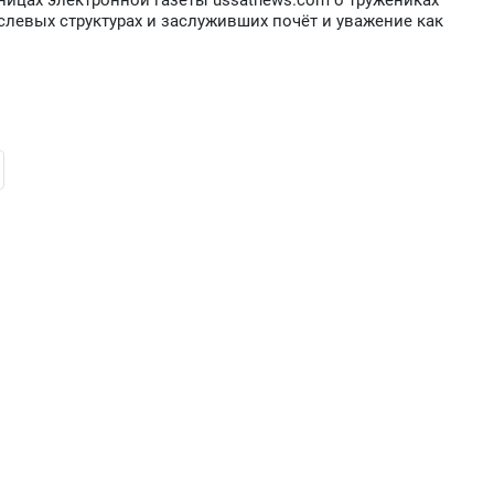
ицах электронной газеты ussatnews.com о тружениках
слевых структурах и заслуживших почёт и уважение как