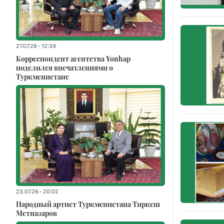
27.07.26 - 12:34
Корреспондент агентства Yonhap
поделился впечатлениями о
Туркменистане
23.07.26 - 20:02
Народный артист Туркменистана Тиркеш
Мeтназаров