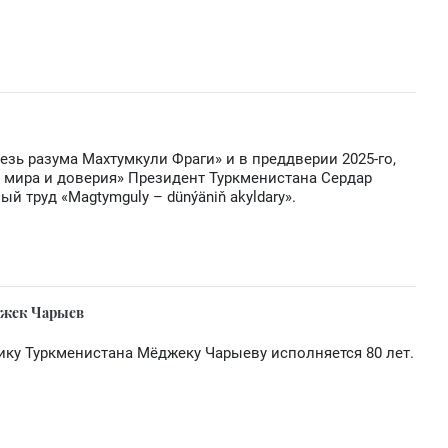
езь разума Махтумкули Фраги» и в преддверии 2025-го,
мира и доверия» Президент Туркменистана Сердар
 труд «Magtymguly – dünýäniň akyldary».
джек Чарыев
ику Туркменистана Мёджеку Чарыеву исполняется 80 лет.