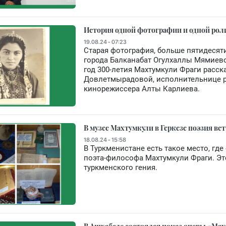
История одной фотографии и одной рол
19.08.24 - 07:23
Старая фотография, больше пятидеся
города Балканабат Огулхаллы Мямиево
год 300-летия Махтумкули Фраги расск
Довлетмырадовой, исполнительнице ро
кинорежиссера Алты Карлиева.
В музее Махтумкули в Геркезе поэзия вс
18.08.24 - 15:58
В Туркменистане есть такое место, гд
поэта-философа Махтумкули Фраги. Эт
туркменского гения.