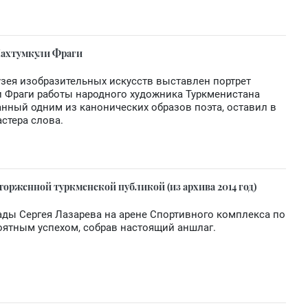
Махтумкули Фраги
узея изобразительных искусств выставлен портрет
и Фраги работы народного художника Туркменистана
анный одним из канонических образов поэта, оставил в
стера слова.
сторженной туркменской публикой (из архива 2014 год)
ды Сергея Лазарева на арене Спортивного комплекса по
оятным успехом, собрав настоящий аншлаг.