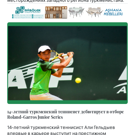
месторождениях западного региона Туркменистана.
14-летний туркменский теннисист дебютирует в отборе
Roland-Garros Junior Series
14-летний туркменский теннисист Али Гельдыев
впервые в карьере выступит на престижном