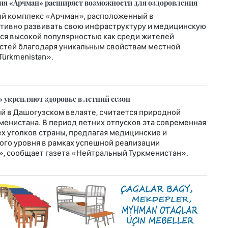
рия «Арчман» расширяет возможности для оздоровления
й комплекс «Арчман», расположенный в
ктивно развивать свою инфраструктуру и медицинскую
ется высокой популярностью как среди жителей
гостей благодаря уникальным свойствам местной
Türkmenistan».
 укрепляют здоровье в летний сезон
й в Дашогузском велаяте, считается природной
енистана. В период летних отпусков эта современная
х уголков страны, предлагая медицинские и
го уровня в рамках успешной реализации
», сообщает газета «Нейтральный Туркменистан».