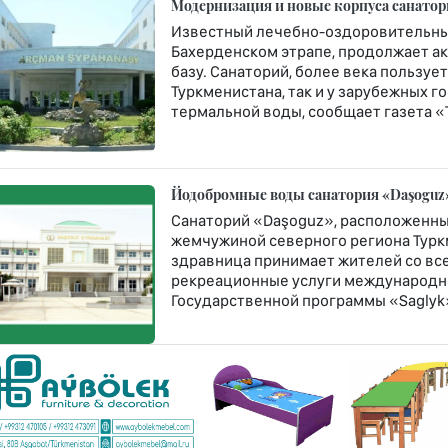
Модернизация и новые корпуса санато
Известный лечебно-оздоровительны
Бахерденском этрапе, продолжает а
базу. Санаторий, более века пользу
Туркменистана, так и у зарубежных 
термальной воды, сообщает газета «
Йодобромные воды санатория «Daşoguz»
Санаторий «Daşoguz», расположенны
жемчужиной северного региона Туркм
здравница принимает жителей со все
рекреационные услуги международно
Государственной программы «Saglyk