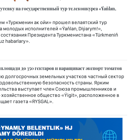
тевку на государственный тур телеконкурса «Ýaňlan,
м «Туркменин ак ойи» прошел велаятский тур
 молодых исполнителей «Ýaňlan, Diýarym!»,
 состязания Президента Туркменистана «Türkmeniň
z habarlary».
 площади до 350 гектаров и наращивает экспорт томатов
ю долгосрочных земельных участков частный сектор
родовольственную безопасность страны. Ярким
льства выступает член Союза промышленников и
хозяйственное общество «Ýigit», расположенное в
общает газета «RYSGAL».