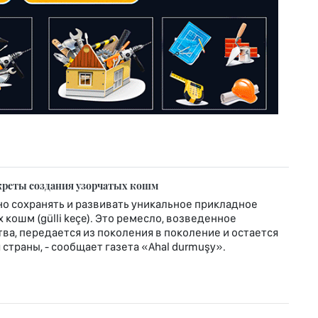
креты создания узорчатых кошм
о сохранять и развивать уникальное прикладное
кошм (gülli keçe). Это ремесло, возведенное
ва, передается из поколения в поколение и остается
страны, - сообщает газета «Ahal durmuşy».