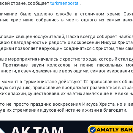
 всей стране, сообщает
turkmenportal
.
нимание было уделено службе в столичном храме Свято
вные христиане собрались в честь одного из самых важ
словам священнослужителей, Пасха всегда собирает наибо
свою благодарность и радость о воскресении Иисуса Христа
церкви позволяет верующим соединяться с Христом, тем сам
ые мероприятия начались с крестного хода, который стал 
. Протяжные звуки колоколов и пение пасхальных мо
нности, а свечи, зажженные верующими, символизировали с
 момент в Туркменистане действуют 12 православных общи
кую ситуацию, православие продолжает развиваться в стра
ких епархий, существовавших на этих землях еще в IV веке н
то не просто праздник воскресения Иисуса Христа, но и 
 в их стремлении к духовной истине и жизни в благодати.