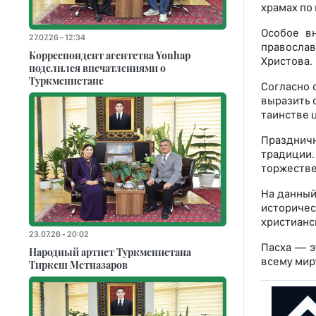
храмах по
Особое в
27.07.26 - 12:34
правосла
Корреспондент агентства Yonhap
Христова.
поделился впечатлениями о
Туркменистане
Согласно 
выразить 
таинстве 
Праздничн
традиции
торжестве
На данный
историчес
христианс
23.07.26 - 20:02
Пасха — э
Народный артист Туркменистана
всему миру
Тиркеш Мeтназаров