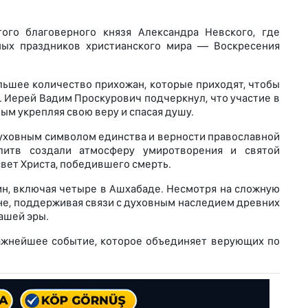
го благоверного князя Александра Невского, где
ных праздников христианского мира — Воскресения
льшее количество прихожан, которые приходят, чтобы
. Иерей Вадим Проскурович подчеркнул, что участие в
ым укрепляя свою веру и спасая душу.
духовным символом единства и верности православной
литв создали атмосферу умиротворения и святой
вет Христа, победившего смерть.
н, включая четыре в Ашхабаде. Несмотря на сложную
не, поддерживая связи с духовным наследием древних
ашей эры.
важнейшее событие, которое объединяет верующих по