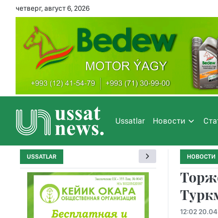
четверг, август 6, 2026
Ussatlar
Новости
Ста
USSATLAR
НОВОСТИ
Торж
Турк
12:02 20.0