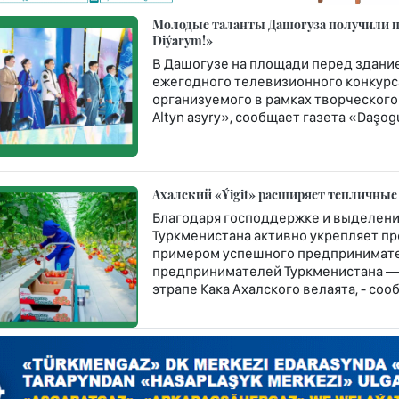
Молодые таланты Дашогуза получили пу
Diýarym!»
В Дашогузе на площади перед здание
ежегодного телевизионного конкурса
организуемого в рамках творческого
Altyn asyry», сообщает газета «Daşogu
Ахалский «Ýigit» расширяет тепличные
Благодаря господдержке и выделени
Туркменистана активно укрепляет п
примером успешного предпринимате
предпринимателей Туркменистана — 
этрапе Кака Ахалского велаята, - со