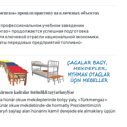
менгаза» прошли практику на ключевых объектах
 профессиональном учебном заведении
нгаз» продолжается успешная подготовка
я ключевой отрасли национальной экономики.
аты передовых предприятий топливно-
rmen kadralar üstünlikli taýýarlanylýar
ta hünär okuw mekdeplerinde bolşy ýaly, «Türkmengaz»
hünär okuw mekdebinde-de hormatly Prezidentimiziň
ryň saýlap alan hünärini kämil derejede ele almaklary üpjün