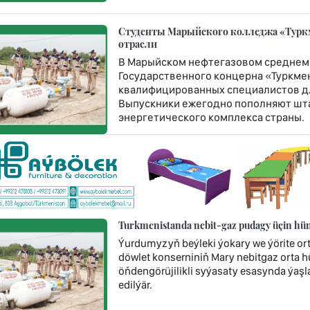
Студенты Марыйского колледжа «Турк
отрасли
В Марыйском нефтегазовом среднем
Государственного концерна «Туркме
квалифицированных специалистов дл
Выпускники ежегодно пополняют шт
энергетического комплекса страны.
Turkmenistanda nebit-gaz pudagy üçin hünä
Ýurdumyzyň beýleki ýokary we ýörite or
döwlet konserniniň Mary nebitgaz orta 
öňdengörüjilikli syýasaty esasynda ýaşla
edilýär.