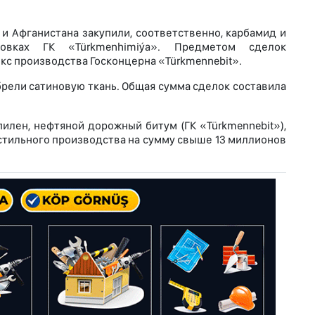
и Афганистана закупили, соответственно, карбамид и
новках ГК «Türkmenhimiýa». Предметом сделок
кс производства Госконцерна «Türkmennebit».
рели сатиновую ткань. Общая сумма сделок составила
лен, нефтяной дорожный битум (ГК «Türkmennebit»),
стильного производства на сумму свыше 13 миллионов