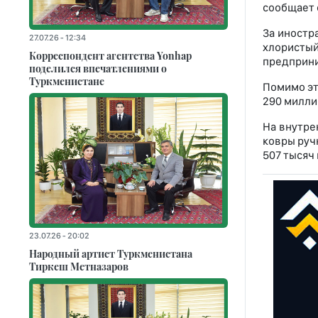
сообщает 
За иностр
27.07.26 - 12:34
хлористы
Корреспондент агентства Yonhap
предприни
поделился впечатлениями о
Туркменистане
Помимо эт
290 милли
На внутре
ковры руч
507 тысяч
23.07.26 - 20:02
Народный артист Туркменистана
Тиркеш Мeтназаров