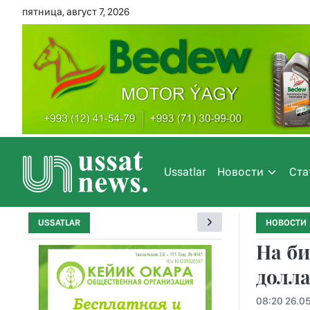
пятница, август 7, 2026
Ussatlar
Новости
Ста
USSATLAR
НОВОСТИ
На б
долл
08:20 26.0