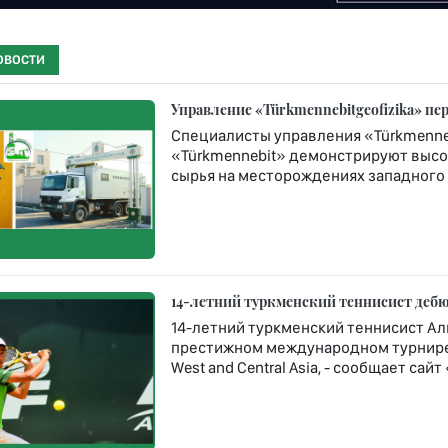
ОВОСТИ
Управление «Türkmennebitgeofizika» п
Специалисты управления «Türkmenneb
«Türkmennebit» демонстрируют высо
сырья на месторождениях западного 
14-летний туркменский теннисист дебюти
14-летний туркменский теннисист Ал
престижном международном турнире Rola
West and Central Asia, - сообщает сай