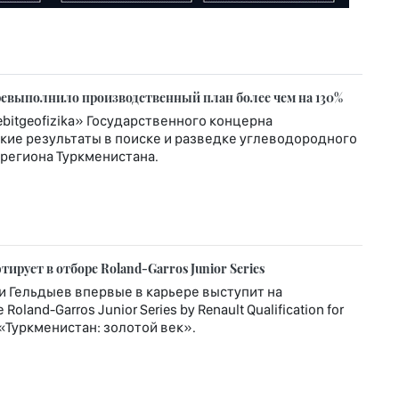
еревыполнило производственный план более чем на 130%
itgeofizika» Государственного концерна
кие результаты в поиске и разведке углеводородного
региона Туркменистана.
рует в отборе Roland-Garros Junior Series
и Гельдыев впервые в карьере выступит на
nd-Garros Junior Series by Renault Qualification for
т «Туркменистан: золотой век».