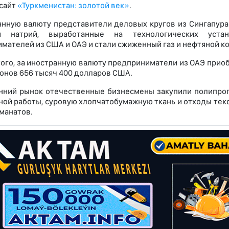
сайт
«Туркменистан: золотой век»
.
анную валюту представители деловых кругов из Сингапура 
й натрий, выработанные на технологических уста
мателей из США и ОАЭ и стали сжиженный газ и нефтяной ко
ого, за иностранную валюту предприниматели из ОАЭ приоб
онов 656 тысяч 400 долларов США.
нний рынок отечественные бизнесмены закупили полипропи
ной работы, суровую хлопчатобумажную ткань и отходы тек
 манатов.