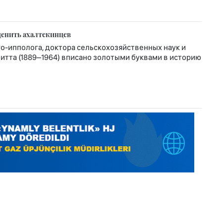
ценить ахалтекинцев
-ипполога, доктора сельскохозяйственных наук и
тта (1889–1964) вписано золотыми буквами в историю