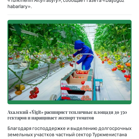
«Türkmeniň Altyn asyry», сообщает газета «Daşoguz
habarlary».
Ахалский «Ýigit» расширяет тепличные площади до 350
гектаров и наращивает экспорт томатов
Благодаря господдержке и выделению долгосрочных
земельных участков частный сектор Туркменистана