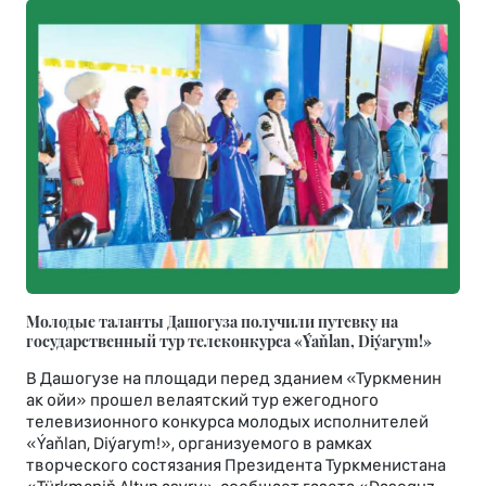
Молодые таланты Дашогуза получили путевку на
государственный тур телеконкурса «Ýaňlan, Diýarym!»
В Дашогузе на площади перед зданием «Туркменин
ак ойи» прошел велаятский тур ежегодного
телевизионного конкурса молодых исполнителей
«Ýaňlan, Diýarym!», организуемого в рамках
творческого состязания Президента Туркменистана