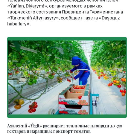
«Ýaňlan, Diýarym!», организуемого в рамках
творческого состязания Президента Туркменистана
«Türkmeniň Altyn asyry», сообщает газета «Daşoguz
habarlary».
Ахалский «Ýigit» расширяет тепличные площади до 350
гектаров и наращивает экспорт томатов