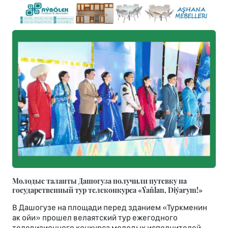
Молодые таланты Дашогуза получили путевку на
государственный тур телеконкурса «Ýaňlan, Diýarym!»
В Дашогузе на площади перед зданием «Туркменин
ак ойи» прошел велаятский тур ежегодного
телевизионного конкурса молодых исполнителей