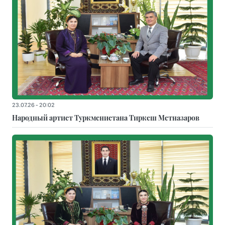
23.07.26 - 20:02
Народный артист Туркменистана Тиркеш Мeтназаров