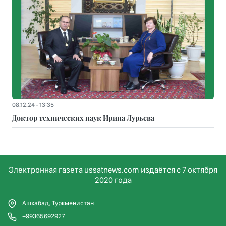
08.12.24 - 13:35
Доктор технических наук Ирина Лурьева
Электронная газета ussatnews.com издаётся с 7 октября
2020 года
Ашхабад, Туркменистан
+99365692927