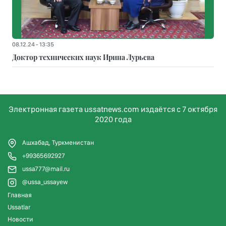
08.12.24 - 13:35
Доктор технических наук Ирина Лурьева
Электронная газета ussatnews.com издаётся с 7 октября
2020 года
Ашхабад, Туркменистан
+99365692927
ussa777@mail.ru
@ussa_ussayew
Главная
Ussatlar
Новости