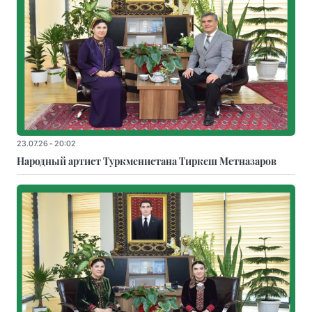
23.07.26 - 20:02
Народный артист Туркменистана Тиркеш Мeтназаров