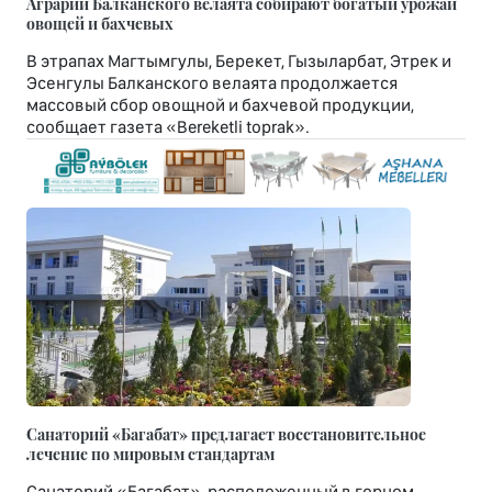
Аграрии Балканского велаята собирают богатый урожай
овощей и бахчевых
В этрапах Магтымгулы, Берекет, Гызыларбат, Этрек и
Эсенгулы Балканского велаята продолжается
массовый сбор овощной и бахчевой продукции,
сообщает газета «Bereketli toprak».
Санаторий «Багабат» предлагает восстановительное
лечение по мировым стандартам
Санаторий «Багабат», расположенный в горном