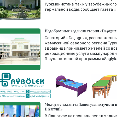
Туркменистана, так и у зарубежных 
термальной воды, сообщает газета «
Йодобромные воды санатория «Daşoguz»
Санаторий «Daşoguz», расположенны
жемчужиной северного региона Туркм
здравница принимает жителей со все
рекреационные услуги международно
Государственной программы «Saglyk
Молодые таланты Дашогуза получили пу
Diýarym!»
В Дашогузе на площади перед здание