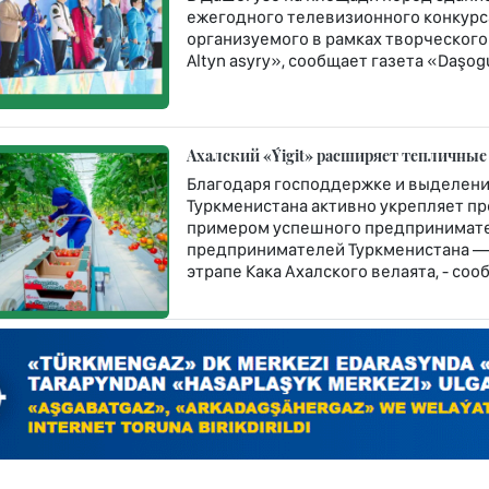
ежегодного телевизионного конкурса
организуемого в рамках творческого
Altyn asyry», сообщает газета «Daşogu
Ахалский «Ýigit» расширяет тепличные
Благодаря господдержке и выделени
Туркменистана активно укрепляет п
примером успешного предпринимате
предпринимателей Туркменистана — 
этрапе Кака Ахалского велаята, - со