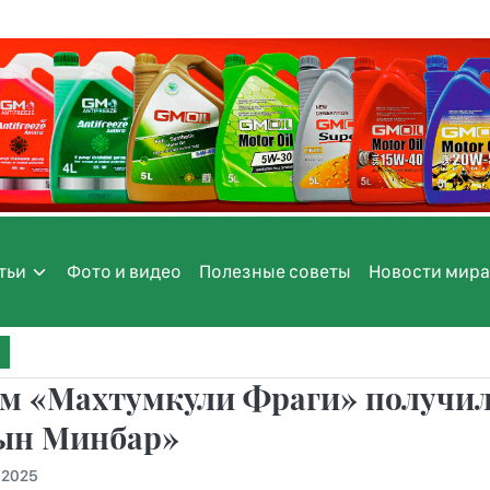
тьи
Фото и видео
Полезные советы
Новости мира
м «Махтумкули Фраги» получил 
ын Минбар»
.2025