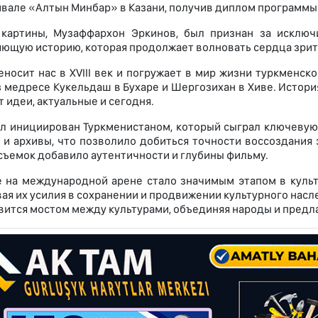
вале «Алтын Минбар» в Казани, получив диплом программы 
картины, Музаффархон Эркинов, был признан за исключ
ющую историю, которая продолжает волновать сердца зрит
еносит нас в XVIII век и погружает в мир жизни туркменск
з медресе Кукельдаш в Бухаре и Шергозихан в Хиве. Истори
 идеи, актуальные и сегодня.
л инициирован Туркменистаном, который сыграл ключевую 
 и архивы, что позволило добиться точности воссоздания 
съемок добавило аутентичности и глубины фильму.
 на международной арене стало значимым этапом в культ
ая их усилия в сохранении и продвижении культурного насле
овится мостом между культурами, объединяя народы и предл