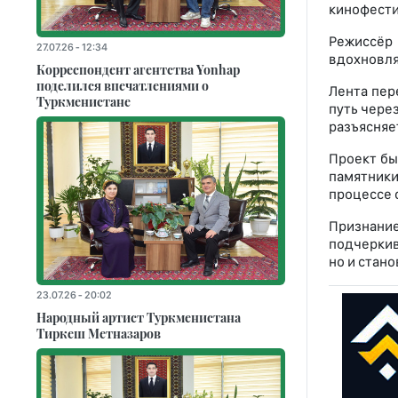
кинофести
Режиссёр 
27.07.26 - 12:34
вдохновля
Корреспондент агентства Yonhap
поделился впечатлениями о
Лента пер
Туркменистане
путь чере
разъясняет
Проект бы
памятники
процессе 
Признание
подчеркив
но и стан
23.07.26 - 20:02
Народный артист Туркменистана
Тиркеш Мeтназаров