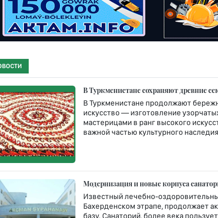
ОВОСТИ
В Туркменистане сохраняют древние се
В Туркменистане продолжают бережн
искусство — изготовление узорчатых 
мастерицами в ранг высокого искусст
важной частью культурного наследия 
Модернизация и новые корпуса санато
Известный лечебно-оздоровительны
Бахерденском этрапе, продолжает а
базу. Санаторий, более века пользу