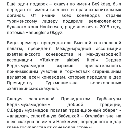
Ещё один подарок – скакун по имени Beýikdag, был
передан от имени военных и правоохранительных
органов. От имени всех коневодов страны
туркменскому лидеру подарили великолепного
буланого коня Hankerwen, родившегося в 2018 году,
потомка Hanbegler и Okgyz.
Вице-премьер, председатель Высшей контрольной
палаты, президент Международной ассоциации
ахалтекинского коневодства и Международной
ассоциации «Türkmen alabaý itleri» Сердар
Бердымухамедов выразил признательность
принимающим участие в торжествах старейшинам
велаятов, всем коневодам, которые передали в дар
Президенту Туркменистана великолепных
ахалтекинских скакунов.
Следуя заложенной Президентом Гурбангулы
Бердымухамедовым доброй традиции,
С.Бердымухамедов повязал традиционный оберег -
«аладжа», сплетённую бабушкой – Огулабат эне, на
шею скакуна по имени Hankerwen, переданного в дар
главе государства от коневодов страны.