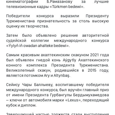
кинематографии Б.Рамазанову за лучшие
телевизионные кадры «Türkmen bedewi».
Победители конкурса выразили Президенту
Туркменистана признательность за столь высокую
оценку их творчества.
Затем было объявлено решение авторитетной
судейской коллегии международного конкурса
«Ýylyň iň owadan ahalteke bedewi».
Самым красивым ахалтекинским скакуном 2021 года
был объявлен гнедой конь Aýgytly Ахалтекинского
конного комплекса Президента Туркменистана.
Великолепный скакун, родившийся в 2015 году,
является потомком Ary и Altynbaş.
Сейису Чары Баллыеву, воспитавшему победителя
международного конкурса, был вручён главный приз
от имени Президента Гурбангулы Бердымухамедова
– ключи от автомобиля марки «Lexus», переходящий
кубок и диплом.
Завершающей частью торжеств стали выступления