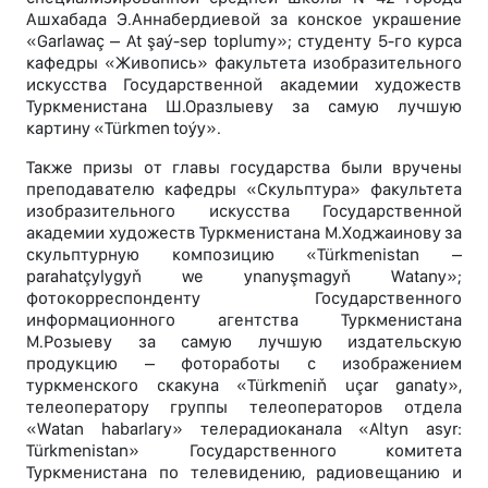
Ашхабада Э.Аннабердиевой за конское украшение
«Garlawaç – At şaý-sep toplumy»; студенту 5-го курса
кафедры «Живопись» факультета изобразительного
искусства Государственной академии художеств
Туркменистана Ш.Оразлыеву за самую лучшую
картину «Türkmen toýy».
Также призы от главы государства были вручены
преподавателю кафедры «Скульптура» факультета
изобразительного искусства Государственной
академии художеств Туркменистана М.Ходжаинову за
скульптурную композицию «Türkmenistan –
parahatçylygyň we ynanyşmagyň Watany»;
фотокорреспонденту Государственного
информационного агентства Туркменистана
М.Розыеву за самую лучшую издательскую
продукцию – фотоработы с изображением
туркменского скакуна «Türkmeniň uçar ganaty»,
телеоператору группы телеоператоров отдела
«Watan habarlary» телерадиоканала «Altyn asyr:
Türkmenistan» Государственного комитета
Туркменистана по телевидению, радиовещанию и