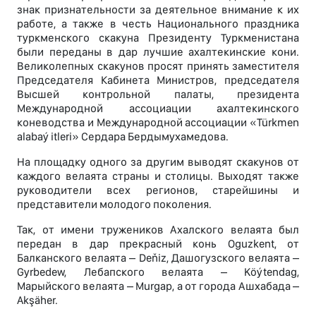
знак признательности за деятельное внимание к их
работе, а также в честь Национального праздника
туркменского скакуна Президенту Туркменистана
были переданы в дар лучшие ахалтекинские кони.
Великолепных скакунов просят принять заместителя
Председателя Кабинета Министров, председателя
Высшей контрольной палаты, президента
Международной ассоциации ахалтекинского
коневодства и Международной ассоциации «Türkmen
alabaý itleri» Сердара Бердымухамедова.
На площадку одного за другим выводят скакунов от
каждого велаята страны и столицы. Выходят также
руководители всех регионов, старейшины и
представители молодого поколения.
Так, от имени тружеников Ахалского велаята был
передан в дар прекрасный конь Oguzkent, от
Балканского велаята – Deňiz, Дашогузского велаята –
Gyrbedew, Лебапского велаята – Köýtendag,
Марыйского велаята – Murgap, а от города Ашхабада –
Akşäher.