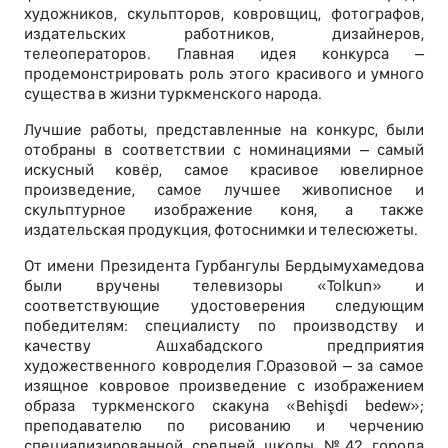
художников, скульпторов, ковровщиц, фотографов,
издательских работников, дизайнеров,
телеоператоров. Главная идея конкурса –
продемонстрировать роль этого красивого и умного
существа в жизни туркменского народа.
Лучшие работы, представленные на конкурс, были
отобраны в соответствии с номинациями – самый
искусный ковёр, самое красивое ювелирное
произведение, самое лучшее живописное и
скульптурное изображение коня, а также
издательская продукция, фотоснимки и телесюжеты.
От имени Президента Гурбангулы Бердымухамедова
были вручены телевизоры «Tolkun» и
соответствующие удостоверения следующим
победителям: специалисту по производству и
качеству Ашхабадского предприятия
художественного ковроделия Г.Оразовой – за самое
изящное ковровое произведение с изображением
образа туркменского скакуна «Behişdi bedew»;
преподавателю по рисованию и черчению
специализированной средней школы №42 города