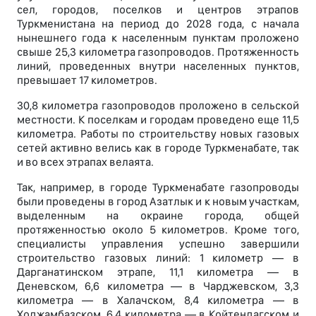
сел, городов, поселков и центров этрапов
Туркменистана на период до 2028 года, с начала
нынешнего года к населенным пунктам проложено
свыше 25,3 километра газопроводов. Протяженность
линий, проведенных внутри населенных пунктов,
превышает 17 километров.
30,8 километра газопроводов проложено в сельской
местности. К поселкам и городам проведено еще 11,5
километра. Работы по строительству новых газовых
сетей активно велись как в городе Туркменабате, так
и во всех этрапах велаята.
Так, например, в городе Туркменабате газопроводы
были проведены в город Азатлык и к новым участкам,
выделенным на окраине города, общей
протяженностью около 5 километров. Кроме того,
специалисты управления успешно завершили
строительство газовых линий: 1 километр — в
Дарганатинском этрапе, 11,1 километра — в
Деневском, 6,6 километра — в Чарджевском, 3,3
километра — в Халачском, 8,4 километра — в
Ходжамбазском, 6,4 километра — в Койтендагском и