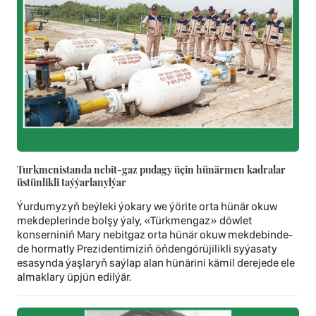
Turkmenistanda nebit-gaz pudagy üçin hünärmen kadralar
üstünlikli taýýarlanylýar
Ýurdumyzyň beýleki ýokary we ýörite orta hünär okuw
mekdeplerinde bolşy ýaly, «Türkmengaz» döwlet
konserniniň Mary nebitgaz orta hünär okuw mekdebinde-
de hormatly Prezidentimiziň öňdengörüjilikli syýasaty
esasynda ýaşlaryň saýlap alan hünärini kämil derejede ele
almaklary üpjün edilýär.