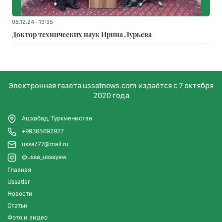
08.12.24 - 13:35
Доктор технических наук Ирина Лурьева
Электронная газета ussatnews.com издаётся с 7 октября
2020 года
Ашхабад, Туркменистан
+99365692927
ussa777@mail.ru
@ussa_ussayew
Главная
Ussatlar
Новости
Статьи
Фото и видео