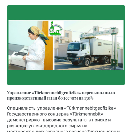
Управление «Türkmennebitgeofizika» перевыполнило
производственный план более чем на 130%
Специалисты управления «Türkmennebitgeofizika»
Государственного концерна «Türkmennebit»
демонстрируют высокие результаты в поиске и
разведке углеводородного сырья на
месторождениях западного региона Туркменистана.