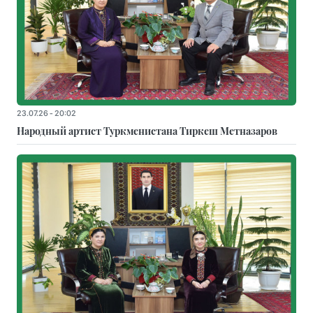
23.07.26 - 20:02
Народный артист Туркменистана Тиркеш Мeтназаров