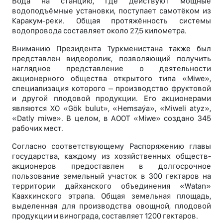
Вода на станцию, где действуют мощные
водоподъёмные установки, поступает самотёком из
Каракум-реки. Общая протяжённость системы
водопровода составляет около 27,5 километра.
Вниманию Президента Туркменистана также был
представлен видеоролик, позволяющий получить
наглядное представление о деятельности
акционерного общества открытого типа «Miwe»,
специализация которого – производство фруктовой
и другой плодовой продукции. Его акционерами
являются ХО «Gök bulut», «Hemsaýa», «Miweli atyz»,
«Datly miwe». В целом, в АООТ «Miwe» создано 345
рабочих мест.
Согласно соответствующему Распоряжению главы
государства, каждому из хозяйственных обществ-
акционеров предоставлен в долгосрочное
пользование земельный участок в 300 гектаров на
территории дайханского объединения «Watan»
Каахкинского этрапа. Общая земельная площадь,
выделенная для производства овощной, плодовой
продукции и винограда, составляет 1200 гектаров.