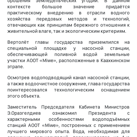
орошения земледельческих угодий. В данном
контексте большое значение придаётся
практическому внедрению в отрасли водного
хозяйства передовых методов и технологий,
отвечающих как принципам бережного отношения к
живительной влаге, так и экологическим критериям.
Вертолёт главы государства приземлился на
специальной площадке у насосной станции,
обеспечивающей поливной водой земельные
участки АООТ «Miwe», расположенные в Каахкинском
этрапе.
Осмотрев водоподводящий канал насосной станции,
а также водоочистное сооружение, глава государства
поинтересовался технологическим оснащением
этого объекта.
Заместитель Председателя Кабинета Министров
Э.Оразгелдиев ознакомил Президента с
характерными особенностями водоподъёмных
станций АООТ «Miwe», построенных с применением
лучшего мирового опыта. Вода, необходимая для