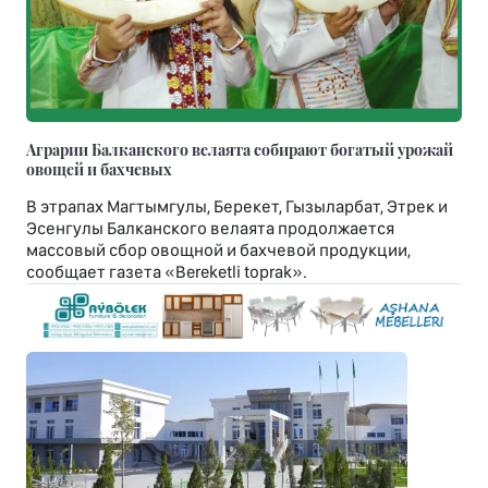
Аграрии Балканского велаята собирают богатый урожай
овощей и бахчевых
В этрапах Магтымгулы, Берекет, Гызыларбат, Этрек и
Эсенгулы Балканского велаята продолжается
массовый сбор овощной и бахчевой продукции,
сообщает газета «Bereketli toprak».