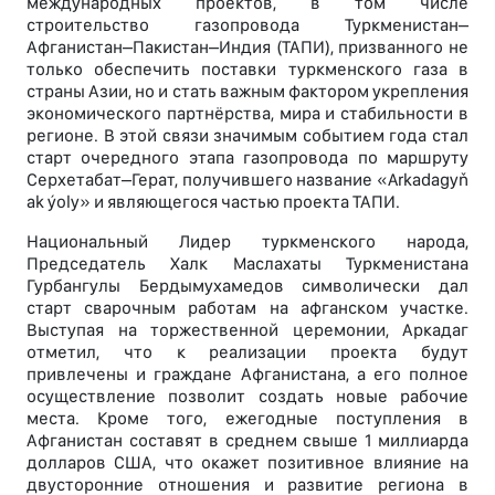
международных проектов, в том числе
строительство газопровода Туркменистан–
Афганистан–Пакистан–Индия (ТАПИ), призванного не
только обеспечить поставки туркменского газа в
страны Азии, но и стать важным фактором укрепления
экономического партнёрства, мира и стабильности в
регионе. В этой связи значимым событием года стал
старт очередного этапа газопровода по маршруту
Серхетабат–Герат, получившего название «Arkadagyň
ak ýoly» и являющегося частью проекта ТАПИ.
Национальный Лидер туркменского народа,
Председатель Халк Маслахаты Туркменистана
Гурбангулы Бердымухамедов символически дал
старт сварочным работам на афганском участке.
Выступая на торжественной церемонии, Аркадаг
отметил, что к реализации проекта будут
привлечены и граждане Афганистана, а его полное
осуществление позволит создать новые рабочие
места. Кроме того, ежегодные поступления в
Афганистан составят в среднем свыше 1 миллиарда
долларов США, что окажет позитивное влияние на
двусторонние отношения и развитие региона в