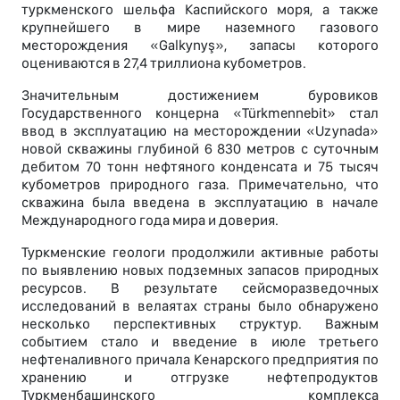
туркменского шельфа Каспийского моря, а также
крупнейшего в мире наземного газового
месторождения «Galkynyş», запасы которого
оцениваются в 27,4 триллиона кубометров.
Значительным достижением буровиков
Государственного концерна «Türkmennebit» стал
ввод в эксплуатацию на месторождении «Uzynada»
новой скважины глубиной 6 830 метров с суточным
дебитом 70 тонн нефтяного конденсата и 75 тысяч
кубометров природного газа. Примечательно, что
скважина была введена в эксплуатацию в начале
Международного года мира и доверия.
Туркменские геологи продолжили активные работы
по выявлению новых подземных запасов природных
ресурсов. В результате сейсморазведочных
исследований в велаятах страны было обнаружено
несколько перспективных структур. Важным
событием стало и введение в июле третьего
нефтеналивного причала Кенарского предприятия по
хранению и отгрузке нефтепродуктов
Туркменбашинского комплекса