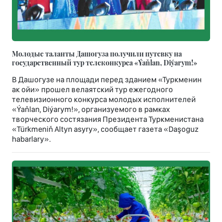
Молодые таланты Дашогуза получили путевку на
государственный тур телеконкурса «Ýaňlan, Diýarym!»
В Дашогузе на площади перед зданием «Туркменин
ак ойи» прошел велаятский тур ежегодного
телевизионного конкурса молодых исполнителей
«Ýaňlan, Diýarym!», организуемого в рамках
творческого состязания Президента Туркменистана
«Türkmeniň Altyn asyry», сообщает газета «Daşoguz
habarlary».