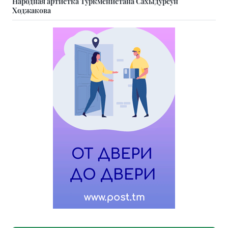
Народная артистка Туркменистана Сахыдурсун
Ходжакова