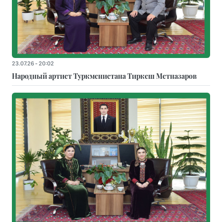
23.07.26 - 20:02
Народный артист Туркменистана Тиркеш Мeтназаров