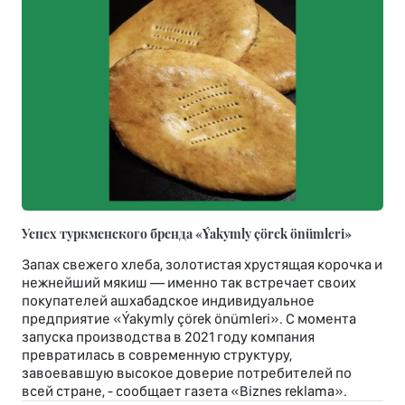
Успех туркменского бренда «Ýakymly çörek önümleri»
Запах свежего хлеба, золотистая хрустящая корочка и
нежнейший мякиш — именно так встречает своих
покупателей ашхабадское индивидуальное
предприятие «Ýakymly çörek önümleri». С момента
запуска производства в 2021 году компания
превратилась в современную структуру,
завоевавшую высокое доверие потребителей по
всей стране, - сообщает газета «Biznes reklama».