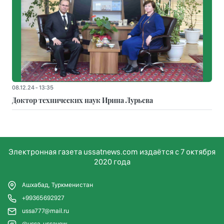
08.12.24 - 13:35
Доктор технических наук Ирина Лурьева
Электронная газета ussatnews.com издаётся с 7 октября
2020 года
Ашхабад, Туркменистан
+99365692927
ussa777@mail.ru
@ussa_ussayew