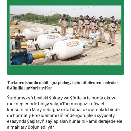
Turkmenistanda nebit-gaz pudagy üçin hünärmen kadralar
üstünlikli taýýarlanylýar
Ýurdumyzyň beýleki ýokary we ýörite orta hünär okuw
mekdeplerinde bolşy ýaly, «Türkmengaz» döwlet
konserniniň Mary nebitgaz orta hünär okuw mekdebinde-
de hormatly Prezidentimiziň öňdengörüjilikli syýasaty
esasynda ýaşlaryň saýlap alan hünärini kämil derejede ele
almaklary üpjün edilýär.