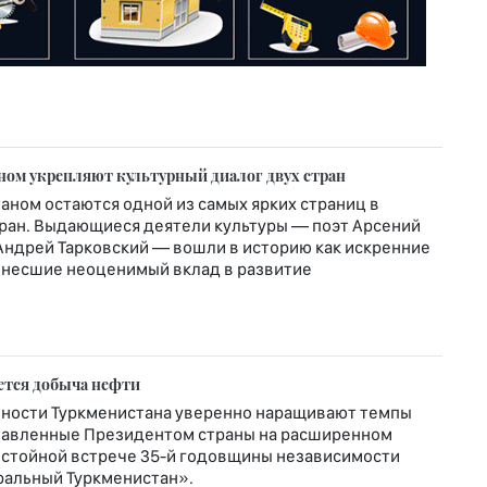
ном укрепляют культурный диалог двух стран
таном остаются одной из самых ярких страниц в
тран. Выдающиеся деятели культуры — поэт Арсений
 Андрей Тарковский — вошли в историю как искренние
 внесшие неоценимый вклад в развитие
ется добыча нефти
ности Туркменистана уверенно наращивают темпы
ставленные Президентом страны на расширенном
остойной встрече 35-й годовщины независимости
ральный Туркменистан».