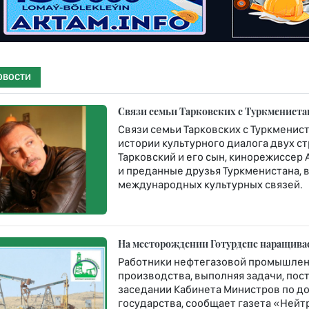
ОВОСТИ
Связи семьи Тарковских с Туркмениста
Связи семьи Тарковских с Туркменис
истории культурного диалога двух с
Тарковский и его сын, кинорежиссер
и преданные друзья Туркменистана,
международных культурных связей.
На месторождении Готурдепе наращива
Работники нефтегазовой промышлен
производства, выполняя задачи, по
заседании Кабинета Министров по д
государства, сообщает газета «Нейт