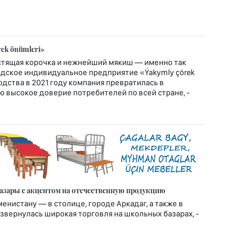
rek önümleri»
устящая корочка и нежнейший мякиш — именно так
адское индивидуальное предприятие «Ýakymly çörek
одства в 2021 году компания превратилась в
 высокое доверие потребителей по всей стране, -
азары с акцентом на отечественную продукцию
менистану — в столице, городе Аркадаг, а также в
звернулась широкая торговля на школьных базарах, -