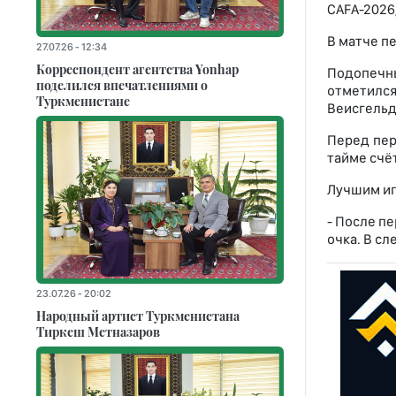
CAFA-2026
В матче п
27.07.26 - 12:34
Корреспондент агентства Yonhap
Подопечн
поделился впечатлениями о
отметился
Туркменистане
Веисгельд
Перед пер
тайме счёт
Лучшим иг
- После п
очка. В с
23.07.26 - 20:02
Народный артист Туркменистана
Тиркеш Мeтназаров