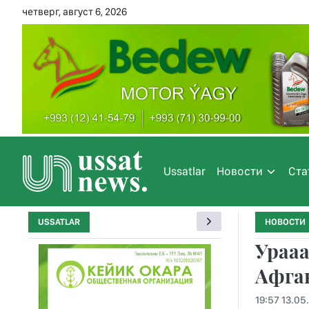
четверг, август 6, 2026
Ussatlar
Новости
Ста
USSATLAR
НОВОСТИ
Урааа
Афган
19:57 13.05