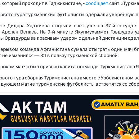
, который проходит в Таджикистане, -
сообщает
сайт «Туркме
ервого тура туркменские футболисты одержали уверенную по
ые Дидара Хаджиева открыли счёт уже на 37-й секунде
 Арслан Вепаев. На 9-й минуте Якупмухаммет Говшудов у
ы Ораздурдыев красивым ударом с дальней дистанции сдела
ерывом команда Афганистана сумела отыграть один мяч бл
 не изменился — 3:1 в пользу туркменской сборной.
роком матча был признан капитан команды Туркменистана 
ервого тура сборная Туркменистана вместе с Узбекистаном в
ледующем матче туркменские футболисты встретятся со сбо