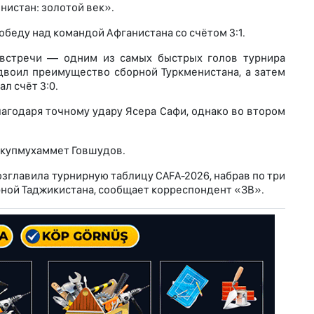
нистан: золотой век».
беду над командой Афганистана со счётом 3:1.
 встречи — одним из самых быстрых голов турнира
двоил преимущество сборной Туркменистана, а затем
л счёт 3:0.
агодаря точному удару Ясера Сафи, однако во втором
Якупмухаммет Говшудов.
озглавила турнирную таблицу CAFA-2026, набрав по три
рной Таджикистана, сообщает корреспондент «ЗВ».