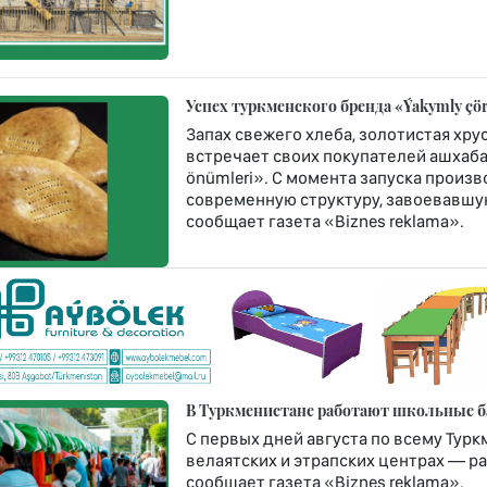
Успех туркменского бренда «Ýakymly çö
Запах свежего хлеба, золотистая хр
встречает своих покупателей ашхаб
önümleri». С момента запуска произв
современную структуру, завоевавшую
сообщает газета «Biznes reklama».
В Туркменистане работают школьные б
С первых дней августа по всему Турк
велаятских и этрапских центрах — ра
сообщает газета «Biznes reklama».