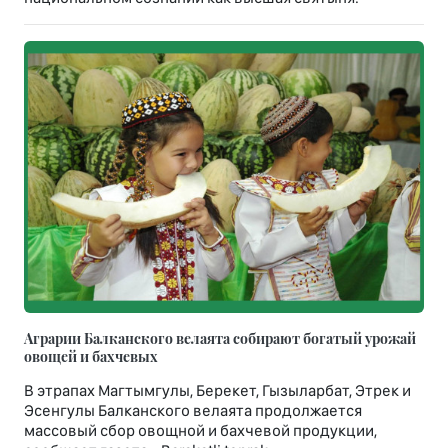
Аграрии Балканского велаята собирают богатый урожай
овощей и бахчевых
В этрапах Магтымгулы, Берекет, Гызыларбат, Этрек и
Эсенгулы Балканского велаята продолжается
массовый сбор овощной и бахчевой продукции,