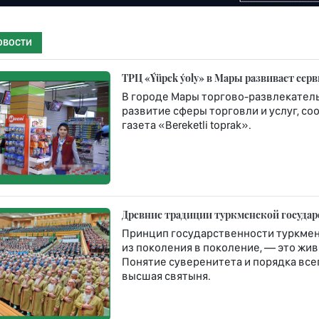
ОВОСТИ
ТРЦ «Ýüpek ýoly» в Мары развивает сер
В городе Мары торгово-развлекател
развитие сферы торговли и услуг, 
газета «Bereketli toprak».
Древние традиции туркменской госуда
Принцип государственности туркмен
из поколения в поколение, — это жи
Понятие суверенитета и порядка все
высшая святыня.