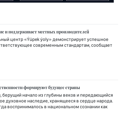
вис и поддерживает местных производителей
ьный центр «Ýüpek ýoly» демонстрирует успешное
соответствующее современным стандартам, сообщает
рственности формируют будущее страны
, берущий начало из глубины веков и передающийся
вое духовное наследие, хранящееся в сердце народа.
гда воспринималось в национальном сознании как