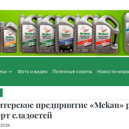
тьи
Фото и видео
Полезные советы
Новости мира
терское предприятие «Mekan» 
рт сладостей
.2026