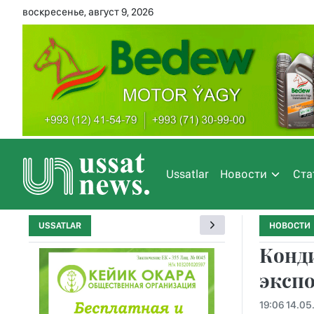
воскресенье, август 9, 2026
Ussatlar
Новости
Ста
USSATLAR
НОВОСТИ
Конди
экспо
19:06 14.05