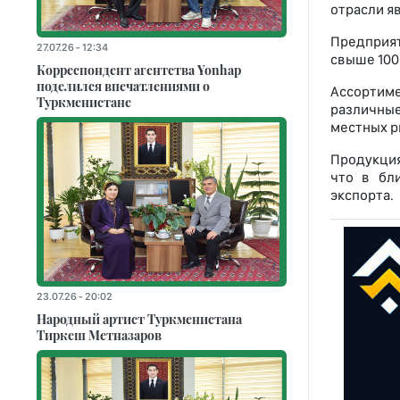
отрасли яв
Предприят
27.07.26 - 12:34
свыше 100
Корреспондент агентства Yonhap
поделился впечатлениями о
Ассортиме
Туркменистане
различные
местных ры
Продукция
что в бл
экспорта.
23.07.26 - 20:02
Народный артист Туркменистана
Тиркеш Мeтназаров