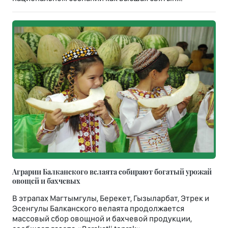
Аграрии Балканского велаята собирают богатый урожай
овощей и бахчевых
В этрапах Магтымгулы, Берекет, Гызыларбат, Этрек и
Эсенгулы Балканского велаята продолжается
массовый сбор овощной и бахчевой продукции,