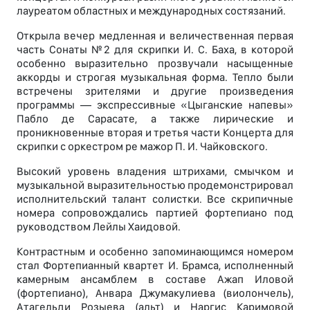
лауреатом областных и международных состязаний.
Открыла вечер медленная и величественная первая
часть Сонаты №2 для скрипки И. С. Баха, в которой
особенно выразительно прозвучали насыщенные
аккорды и строгая музыкальная форма. Тепло были
встречены зрителями и другие произведения
программы — экспрессивные «Цыганские напевы»
Пабло де Сарасате, а также лирические и
проникновенные вторая и третья части Концерта для
скрипки с оркестром ре мажор П. И. Чайковского.
Высокий уровень владения штрихами, смычком и
музыкальной выразительностью продемонстрировал
исполнительский талант солистки. Все скрипичные
номера сопровождались партией фортепиано под
руководством Лейлы Хаидовой.
Контрастным и особенно запоминающимся номером
стал Фортепианный квартет И. Брамса, исполненный
камерным ансамблем в составе Ажап Иловой
(фортепиано), Анвара Джумакулиева (виолончель),
Атагельди Розыева (альт) и Наргис Каримовой