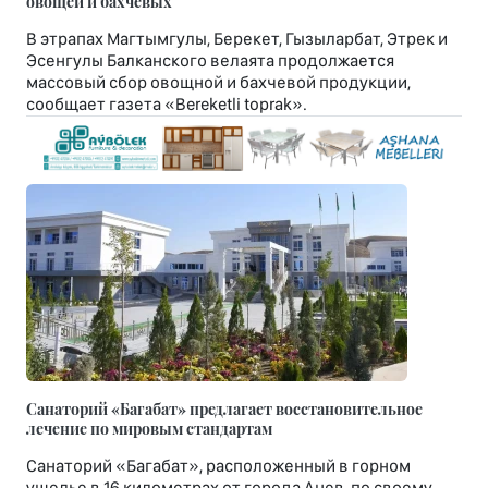
овощей и бахчевых
В этрапах Магтымгулы, Берекет, Гызыларбат, Этрек и
Эсенгулы Балканского велаята продолжается
массовый сбор овощной и бахчевой продукции,
сообщает газета «Bereketli toprak».
Санаторий «Багабат» предлагает восстановительное
лечение по мировым стандартам
Санаторий «Багабат», расположенный в горном
ущелье в 16 километрах от города Анев, по своему