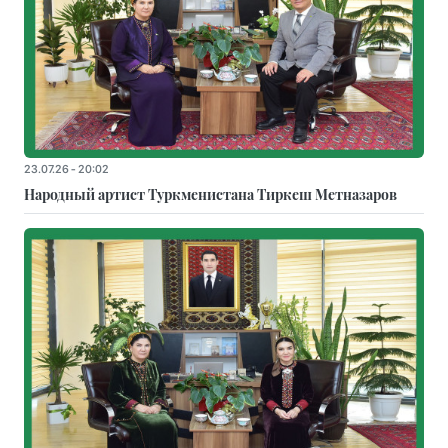
23.07.26 - 20:02
Народный артист Туркменистана Тиркеш Мeтназаров