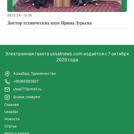
08.12.24 - 13:35
Доктор технических наук Ирина Лурьева
Электронная газета ussatnews.com издаётся с 7 октября
2020 года
Ашхабад, Туркменистан
+99365692927
ussa777@mail.ru
@ussa_ussayew
Главная
Ussatlar
Новости
Статьи
Фото и видео