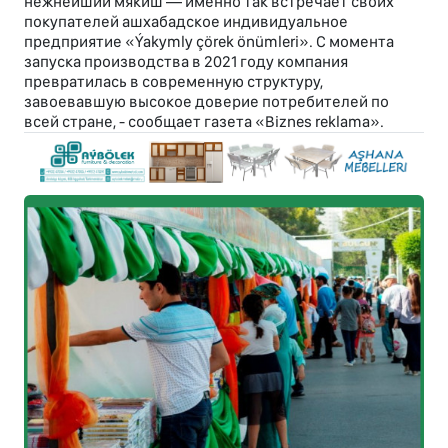
нежнейший мякиш — именно так встречает своих
покупателей ашхабадское индивидуальное
предприятие «Ýakymly çörek önümleri». С момента
запуска производства в 2021 году компания
превратилась в современную структуру,
завоевавшую высокое доверие потребителей по
всей стране, - сообщает газета «Biznes reklama».