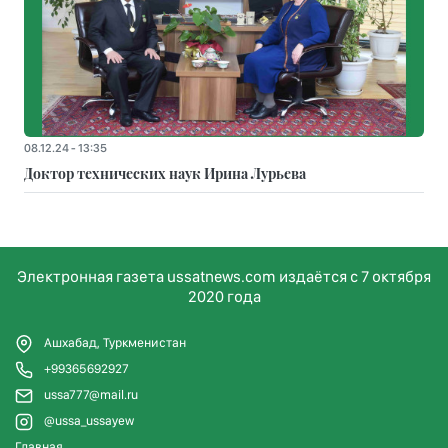
08.12.24 - 13:35
Доктор технических наук Ирина Лурьева
Электронная газета ussatnews.com издаётся с 7 октября
2020 года
Ашхабад, Туркменистан
+99365692927
ussa777@mail.ru
@ussa_ussayew
Главная