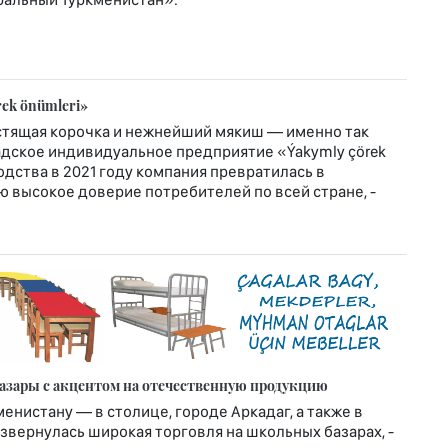
rek önümleri»
устящая корочка и нежнейший мякиш — именно так
адское индивидуальное предприятие «Ýakymly çörek
одства в 2021 году компания превратилась в
 высокое доверие потребителей по всей стране, -
азары с акцентом на отечественную продукцию
менистану — в столице, городе Аркадаг, а также в
звернулась широкая торговля на школьных базарах, -