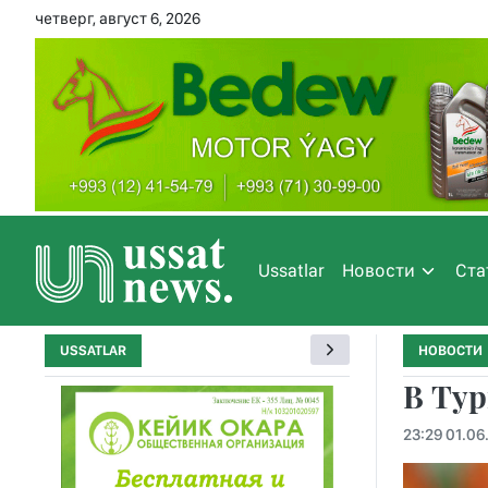
четверг, август 6, 2026
Ussatlar
Новости
Ста
USSATLAR
НОВОСТИ
В Тур
23:29 01.06