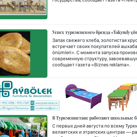
Успех туркменского бренда «Ýakymly çö
Запах свежего хлеба, золотистая хр
встречает своих покупателей ашхаб
önümleri». С момента запуска произв
современную структуру, завоевавшую
сообщает газета «Biznes reklama».
В Туркменистане работают школьные б
С первых дней августа по всему Турк
велаятских и этрапских центрах — ра