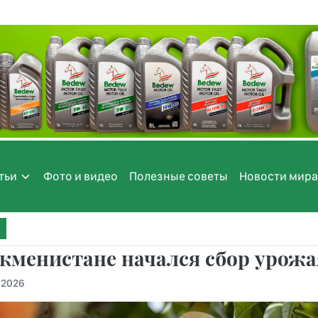
тьи
Фото и видео
Полезные советы
Новости мира
кменистане начался сбор урож
.2026