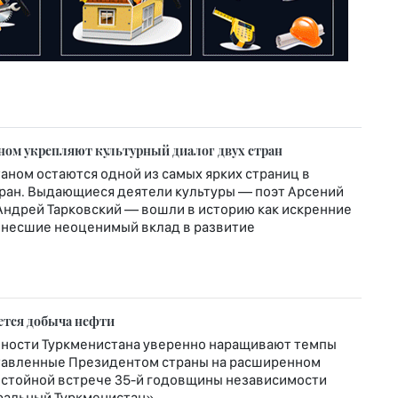
ном укрепляют культурный диалог двух стран
таном остаются одной из самых ярких страниц в
тран. Выдающиеся деятели культуры — поэт Арсений
 Андрей Тарковский — вошли в историю как искренние
 внесшие неоценимый вклад в развитие
ется добыча нефти
ности Туркменистана уверенно наращивают темпы
ставленные Президентом страны на расширенном
остойной встрече 35-й годовщины независимости
ральный Туркменистан».