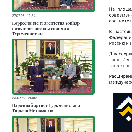
На площа
современн
27.07.26 - 12:34
соответст
Корреспондент агентства Yonhap
поделился впечатлениями о
В настоящ
Туркменистане
Федерацию
Россию и 
Для сохра
тонн. Исп
также спо
Расширен
междунаро
23.07.26 - 20:02
Народный артист Туркменистана
Тиркеш Мeтназаров