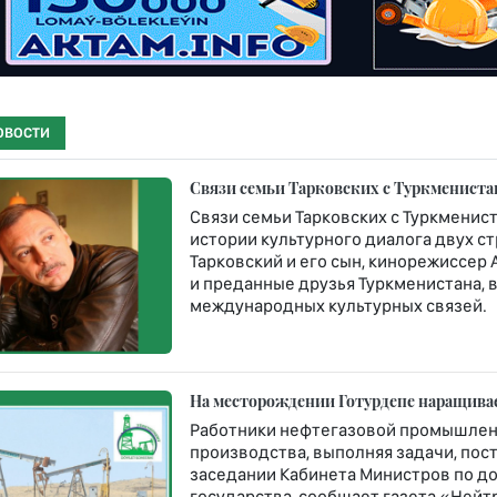
ОВОСТИ
Связи семьи Тарковских с Туркмениста
Связи семьи Тарковских с Туркменис
истории культурного диалога двух с
Тарковский и его сын, кинорежиссер
и преданные друзья Туркменистана,
международных культурных связей.
На месторождении Готурдепе наращива
Работники нефтегазовой промышлен
производства, выполняя задачи, по
заседании Кабинета Министров по д
государства, сообщает газета «Нейт