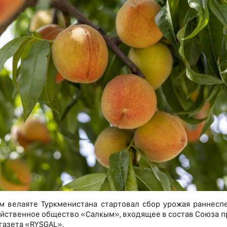
м велаяте Туркменистана стартовал сбор урожая раннесп
яйственное общество «Салкым», входящее в состав Союза 
газета «RYSGAL».