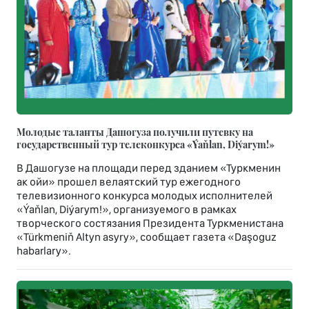
Молодые таланты Дашогуза получили путевку на
государственный тур телеконкурса «Ýaňlan, Diýarym!»
В Дашогузе на площади перед зданием «Туркменин
ак ойи» прошел велаятский тур ежегодного
телевизионного конкурса молодых исполнителей
«Ýaňlan, Diýarym!», организуемого в рамках
творческого состязания Президента Туркменистана
«Türkmeniň Altyn asyry», сообщает газета «Daşoguz
habarlary».