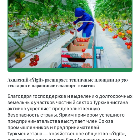
Ахалский «Ýigit» расширяет тепличные площади до 350
гектаров и наращивает экспорт томатов
Благодаря господдержке и выделению долгосрочных
земельных участков частный сектор Туркменистана
активно укрепляет продовольственную
безопасность страны. Ярким примером успешного
предпринимательства выступает член Союза
промышленников и предпринимателей
Туркменистана — хозяйственное общество «Ýigit»,
расположенное в этрапе Кака Ахалского велаята, -