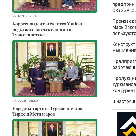
предприни
«RYSGAL».
27.07.26 - 12:34
Производ
Корреспондент агентства Yonhap
Марыйско
поделился впечатлениями о
пользуютс
Туркменистане
Конструкт
мышления,
Предприят
работающе
Продукци
Туркменб
конкурент
В настоящ
23.07.26 - 20:02
Народный артист Туркменистана
Тиркеш Мeтназаров