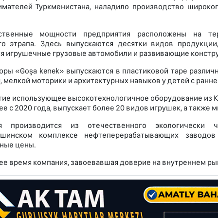
мателей Туркменистана, наладило производство широкого
ственные мощности предприятия расположены на тер
го этрапа. Здесь выпускаются десятки видов продукци
я игрушечные грузовые автомобили и развивающие констр
оры «Goşa kenek» выпускаются в пластиковой таре различ
 мелкой моторики и архитектурных навыков у детей с ранне
ие использующее высокотехнологичное оборудование из КН
е с 2020 года, выпускает более 20 видов игрушек, а также 
я производится из отечественного экологически ч
ашинском комплексе нефтеперерабатывающих заводов
ные цены.
ее время компания, завоевавшая доверие на внутреннем рынк