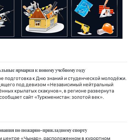
льные ярмарки к новому учебному году
ре подготовка к Дню знаний и студенческой молодёжи.
ходящего под девизом «Независимый нейтральный
нных крылатых скакунов», в регионе развернута
 сообщает сайт «Туркменистан: золотой век».
нования по пожарно-прикладному спорту
ом центре «Чынар», расположенном в курортном