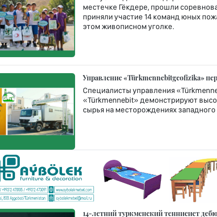
местечке Гёкдере, прошли соревнова
приняли участие 14 команд юных по
этом живописном уголке.
Управление «Türkmennebitgeofizika» п
Специалисты управления «Türkmenneb
«Türkmennebit» демонстрируют высо
сырья на месторождениях западного 
14-летний туркменский теннисист дебюти