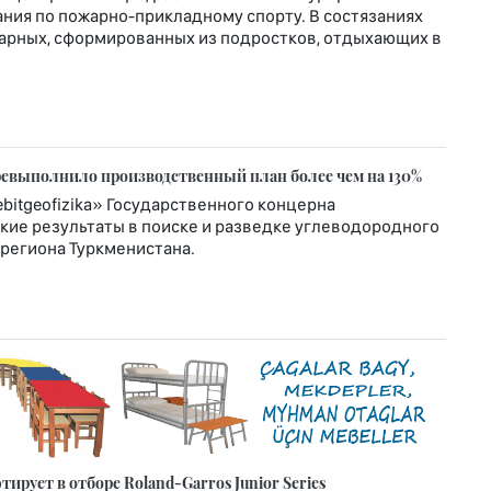
ния по пожарно-прикладному спорту. В состязаниях
жарных, сформированных из подростков, отдыхающих в
еревыполнило производственный план более чем на 130%
itgeofizika» Государственного концерна
кие результаты в поиске и разведке углеводородного
региона Туркменистана.
рует в отборе Roland-Garros Junior Series