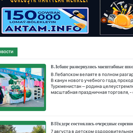
ОВОСТИ
В Лебапе развернулись масштабные шко
В Лебапском велаяте в полном разга
В канун нового учебного года, про
Туркменистан – родина целеустремлё
масштабная праздничная торговля, -
В Гёкдере состоялись очередные сорев
7 августа в детском оздоровительн