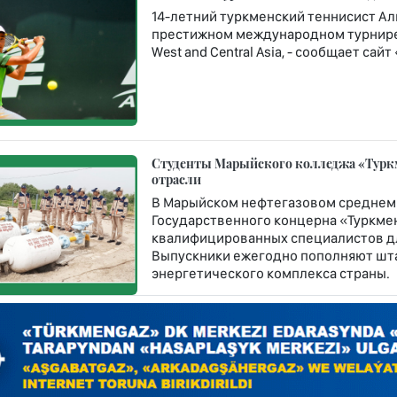
14-летний туркменский теннисист Ал
престижном международном турнире Rola
West and Central Asia, - сообщает сай
Студенты Марыйского колледжа «Турк
отрасли
В Марыйском нефтегазовом среднем
Государственного концерна «Туркме
квалифицированных специалистов дл
Выпускники ежегодно пополняют шт
энергетического комплекса страны.