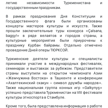
летию независимости Туркменистана и
государственным праздникам.
В рамках празднования Дня Конституции и
Государственного флага были организованы
концерты мастеров культуры и искусств. Также
прошли заключительные туры конкурса «Çalsana,
bagşy!» в ряде велаятов и городов страны, а
культурные мероприятия были приурочены к
празднику Курбан байрамы. Отдельно отмечено
проведение Дней оперы ТЮРКСОЙ.
Туркменские деятели культуры и специалисты
принимали участие в международных фестивалях,
семинарах и выставках за рубежом. Представители
страны выступили на открытом чемпионате Азии
«Жемчужина Востока» в Ташкенте и конференции
«Ахалтекинский скакун – символ дружбы народов».
Также национальная группа конных игр «Galkynyş»
успешно представила Туркменистан на VIII фестивале
культуры этноспорта в Стамбуле.
Кроме того, была представлена информация о работе