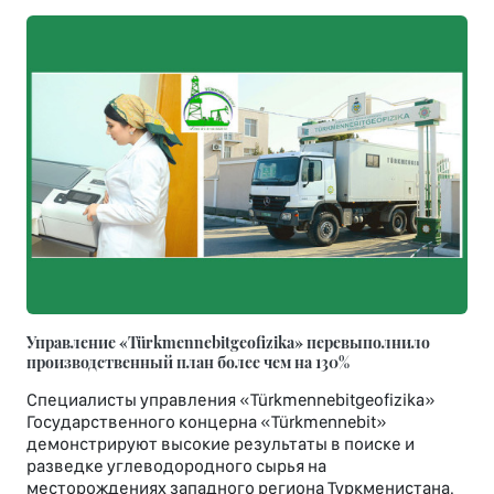
Управление «Türkmennebitgeofizika» перевыполнило
производственный план более чем на 130%
Специалисты управления «Türkmennebitgeofizika»
Государственного концерна «Türkmennebit»
демонстрируют высокие результаты в поиске и
разведке углеводородного сырья на
месторождениях западного региона Туркменистана.