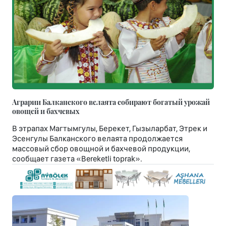
Аграрии Балканского велаята собирают богатый урожай
овощей и бахчевых
В этрапах Магтымгулы, Берекет, Гызыларбат, Этрек и
Эсенгулы Балканского велаята продолжается
массовый сбор овощной и бахчевой продукции,
сообщает газета «Bereketli toprak».