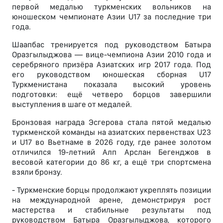
первой медалью туркменских вольников на
юношеском чемпионате Азии U17 за последние три
года.
Шаапбас тренируется под руководством Батыра
Оразгылыджова — вице-чемпиона Азии 2010 года и
серебряного призёра Азиатских игр 2017 года. Под
его руководством юношеская сборная U17
Туркменистана показала высокий уровень
подготовки: ещё четверо борцов завершили
выступления в шаге от медалей.
Бронзовая награда Эсгерова стала пятой медалью
туркменской команды на азиатских первенствах U23
и U17 во Вьетнаме в 2026 году, где ранее золотом
отличился 19-летний Алп Арслан Бегенджов в
весовой категории до 86 кг, а ещё три спортсмена
взяли бронзу.
- Туркменские борцы продолжают укреплять позиции
на международной арене, демонстрируя рост
мастерства и стабильные результаты под
руководством Батыра Оразгылыджова, которого