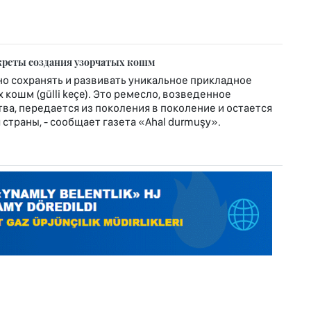
креты создания узорчатых кошм
о сохранять и развивать уникальное прикладное
кошм (gülli keçe). Это ремесло, возведенное
ва, передается из поколения в поколение и остается
страны, - сообщает газета «Ahal durmuşy».