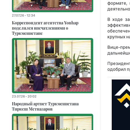
формате,
деятельно
27.07.26 - 12:34
В ходе з
Корреспондент агентства Yonhap
эффективн
поделился впечатлениями о
обеспечен
Туркменистане
крупных н
Вице-пре
дальнейше
Президент
одобрил п
23.07.26 - 20:02
Народный артист Туркменистана
Тиркеш Мeтназаров