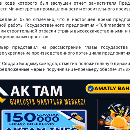
 в ходе которого был заслушан отчёт заместителя Пре
сти Министерства промышленности и строительного произв
аседания было отмечено, что в настоящее время предп
ой работы Государственного предприятия «Türkmendemirö
ии строительной отрасли страны высококачественными и 
ациональных проектов.
мьер представил на рассмотрение главы государства
е укрепление производственного потенциала предприятия
 Сердар Бердымухамедов, отметив положительную динамик
редложенные меры и поручил вице-премьеру обеспечить и