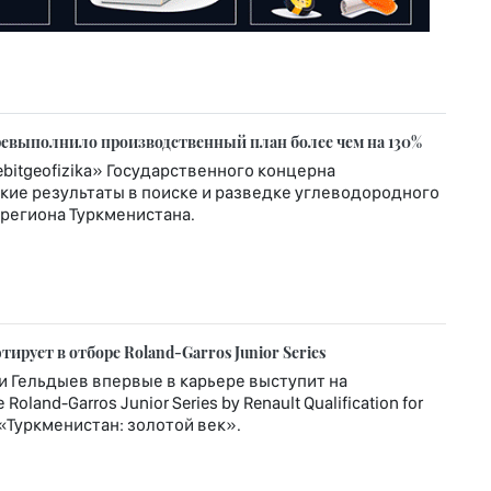
еревыполнило производственный план более чем на 130%
itgeofizika» Государственного концерна
кие результаты в поиске и разведке углеводородного
региона Туркменистана.
рует в отборе Roland-Garros Junior Series
и Гельдыев впервые в карьере выступит на
nd-Garros Junior Series by Renault Qualification for
т «Туркменистан: золотой век».