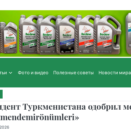
тьи
Фото и видео
Полезные советы
Новости мира
идент Туркменистана одобрил м
kmendemirönümleri»
.2026