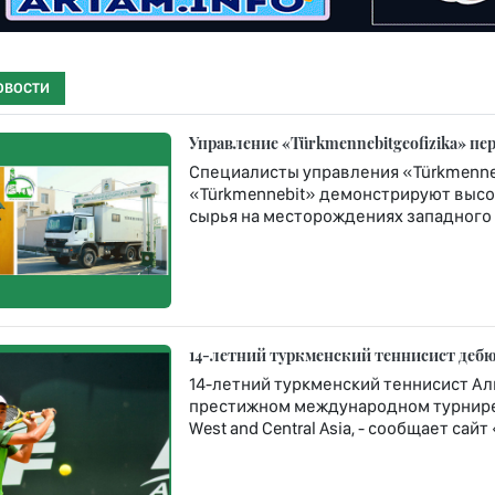
ОВОСТИ
Управление «Türkmennebitgeofizika» п
Специалисты управления «Türkmenneb
«Türkmennebit» демонстрируют высо
сырья на месторождениях западного 
14-летний туркменский теннисист дебюти
14-летний туркменский теннисист Ал
престижном международном турнире Rola
West and Central Asia, - сообщает сай