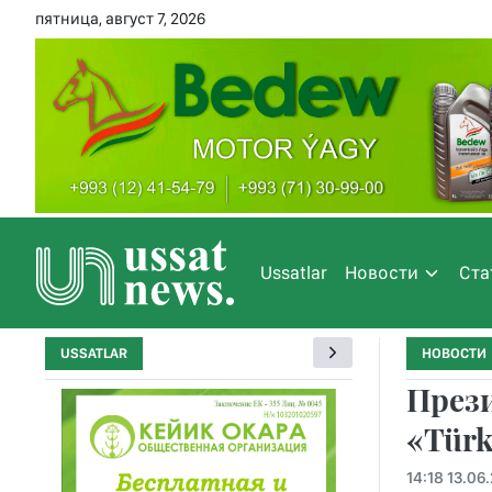
пятница, август 7, 2026
Ussatlar
Новости
Ста
USSATLAR
НОВОСТИ
През
«Tür
14:18 13.06